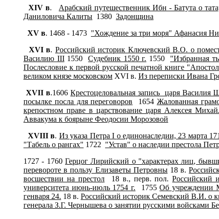
XIV в
.
Арабский путешественник Ибн - Батута о тата
Даниловича Калиты
1380
Задонщина
XV в
. 1468 - 1473
"Хождение за три моря" Афанасия Н
XV
I
в
.
Российский историк Ключевский В.О. о помес
Василию III
1550
Судебник 1550 г.
1550
"Избранная ты
Послесловие к первой русской печатной книге "Апостол
великом князе московском
XVI в.
Из переписки Ивана Гро
XV
II
в
.1606
Крестоцеловальная запись царя Василия 
посылке посла для переговоров
1654
Жалованная грам
крепостном праве в царствование царя Алексея Михай
Аввакума к боярыне Феодосии Морозовой
XV
III
в
.
Из указа Петра
I
о единонаследии, 23 марта 171
"Табель о рангах"
1722
"Устав" о наследии престола Петр
1727 - 1760
Герцог Лирийский о "характерах лиц, бывши
перевороте в пользу Елизаветы Петровны
18 в.
Российс
восшествии на престол
18 в., перв. пол.
Российский 
университета июнь-июль 1754 г.
1755
Об учреждении М
генваря 24.
18 в.
Российский историк Семевский В.И. о к
генерала З.Г. Чернышева о занятии русскими войсками Бер