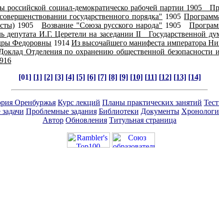
ы российской социал-демократическо рабочей партии 1905
Пр
овершенствовании государственного порядка"
1905
Программа
сты)
1905
Возвание "Союза русского народа"
1905
Програм
чь депутата И.Г. Церетели на заседании II Государственной д
ндры Федоровны
1914
Из высочайшего манифеста императора Нико
Доклад Отделения по охранению общественной безопасности и 
916
[01]
[1]
[2]
[3]
[4]
[5]
[6]
[7]
[8]
[9]
[10]
[
11
] [
12
]
[13]
[14]
ория Оренбуржья
Курс лекций
Планы практических занятий
Тес
 задачи
Проблемные задания
Библиотеки
Документы
Хронологи
Автор
Обновления
Титульная страница