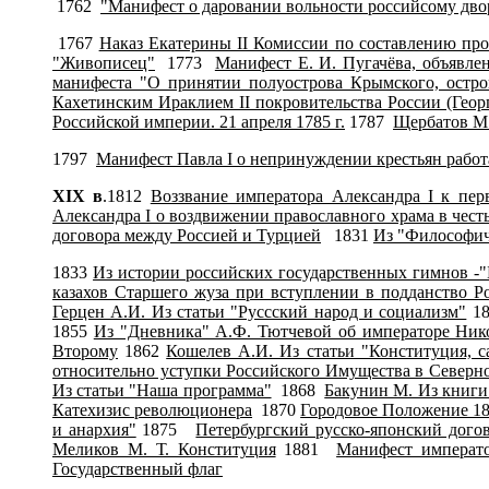
1762
"Манифест о даровании вольности российсому дворя
1767
Наказ Екатерины II Комиссии по составлению пр
"Живописец"
1773
Манифест Е. И. Пугачёва, объявлен
манифеста "О принятии полуострова Крымского, остро
Кахетинским Ираклием II покровительства России (Геор
Российской империи. 21 апреля 1785 г.
1787
Щербатов М.
1797
Манифест Павла I о непринуждении крестьян работ
X
IX
в
.1812
Воззвание императора Александра I к пер
Александра I о воздвижении православного храма в чест
договора между Россией и Турцией
1831
Из "Философич
1833
Из истории российских государственных гимнов -
казахов Старшего жуза при вступлении в подданство Р
Герцен А.И. Из статьи "Руссский народ и социализм"
1
1855
Из "Дневника" А.Ф. Тютчевой об императоре Нико
Второму
1862
Кошелев А.И. Из статьи "Конституция, с
относительно уступки Российского Имущества в Севе
Из статьи "Наша программа"
1868
Бакунин М. Из книги 
Катехизис революционера
1870
Городовое Положение 18
и анархия"
1875
Петербургский русско-японский дого
Меликов М. Т. Конституция
1881
Манифест императо
Государственный флаг