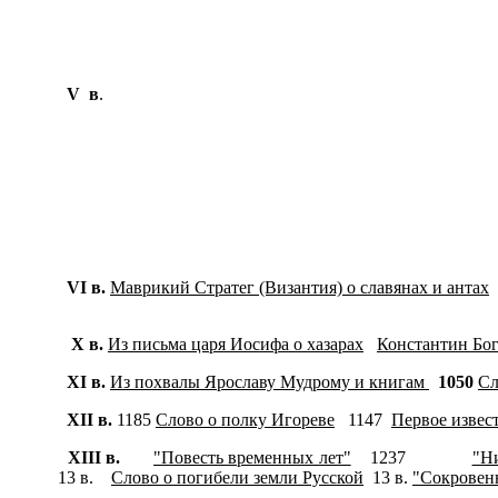
V в
.
VI в.
Маврикий Стратег (Византия) о славянах и антах
X в.
Из письма царя Иосифа о хазарах
Константин Бог
X
I
в.
Из похвалы Ярославу Мудрому и книгам
1050
Сл
X
II
в.
1185
Слово о полку Игореве
1147
Первое извес
X
III
в.
"Повесть временных лет"
1237
"Ни
13 в.
Слово о погибели земли Русской
13 в.
"Сокровенн