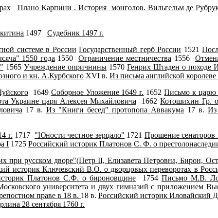
рах
Плано Карпини
. История
монгол
ов. Вильгельм де Рубру
икитина
1497
Судебник 1497 г.
тной системе в России
Государственный герб России
1521
Посл
сяча" 1550 года
1550
Ограничение местничества
1556
Отмен
"
1565
Учреждение опричнины
1570
Генрих Штаден о походе И
зного и кн. А.Курбского
XVI в.
Из письма английской королеве
Шуйского
1649
Соборное Уложение 1649 г.
1652
Письмо к царю
ота Украине царя Алексея Михайловича
1662
Котошихин Гр. о
ловича
17 в.
Из "Книги бесед" протопопа Аввакума
17 в.
Из
4 г.
1717
"
Юности честное зерцало
"
1721
Прошение сенаторов
а I
1725
Российский историк Платонов С. Ф. о престолонаследии
х при русском дворе"(Петр II, Елизавета Петровна, Бирон, Ос
кий историк Ключевский В.О. о дворцовых переворотах в Росс
историк Платонов С.Ф. о бироновщине
1754
Письмо М.В. Ло
осковского университета и двух гимназий с приложением Выс
репостном праве в 18 в.
18 в.
Российский историк Иловайский Д
лина 28 сентября 1760 г.