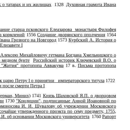
к о татарах и их жилищах
1328
Духовная грамота Ивана
ание старца псковского Елеазарова монастыря Филофея
а кормлений
1556
Создание дворянского ополчения
1564
вана Грозного на Новгород
1573
Курбский А. История о
 Елизавете
I
 Алексею Михайловичу гетмана Богдана Хмельницкого о
 медном бунте
Российский историк Ключевский В.О. о
 "Жития" протопопа Аввакума
17 в.
Письма протопопа
 к царю Петру
I
о принятии императорского титула
1722
 после смерти Петра I
терман, Миних)
1741
Князь Шаховской Я.П. о дворцовом
ии
1730
"Кондиции", подписанные Анной Иоановной по
моносова И. И. Шувалову об учреждении Московского
очайше утвержденного проэкта по сему предмету, 1755,
.И. об основании Московского университета
1760
Рапорт