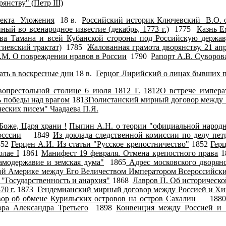
нству" (Петр III)
оекта Уложения
18 в.
Российский историк Ключевский В.О. 
ный во всенародное известие (декабрь, 1773 г.)
1775
Казнь Е
ва Тамана и всей Кубанской стороны под Российскую держав
гиевский трактат)
1785
Жалованная грамота дворянству. 21 апр
М. О повреждении нравов в России
1790
Рапорт А.В. Суворова
ать в воскресные дни
18 в.
Герцог Лирийский о лицах бывших п
вопрестольной столице 6 июля 1812 Г.
1812
О встрече импера
ь победы над врагом
181
3Гюлистанский мирный договор между 
еских писем" Чаадаева П.Я.
"Боже, Царя храни
!
Пыпин А.Н. о теории "официальной народн
осссии
1849
Из доклада следственной комиссии по делу пет
852
Герцен А.И. Из статьи "Русское крепостничество"
1852
Гер
лае I
1861
Манифест 19 февраля. Отмена крепостного права
1
амодержавие и земская дума"
1865
Адрес московского дворян
рной Америке между Его Величеством Императором Всероссий
"Государственность и анархия"
1868
Лавров П. Об историческ
70 г.
1873
Гендемианский мирный договор между Россией и Хи
вор об обмене Курильских островов на остров Сахалин
188
ра Александра Третьего
1898
Конвенция между Россией и 