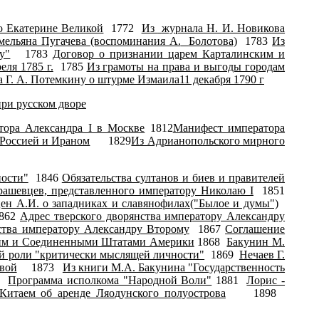
о Екатерине Великой
1772
Из
журнала Н. И. Новикова
мельяна Пугачева (воспоминания А.
Болотова)
1783
Из
у"
1783
Договор о признании царем Карталинским и
еля 1785 г.
1785
Из грамоты на права и выгоды городам
 Г. А. Потемкину о штурме Измаила11 декабря 1790 г
ри русском дворе
тора Александра I в Москве
1812
Манифест императора
Россией и Ираном
1829
Из Адрианопольского мирного
ости"
1846
Обязательства султанов и биев и правителей
рашевцев, представленного императору Николаю I
1851
цен А.И. о западниках и славянофилах("Былое и думы")
862
Адрес тверского дворянства императору Александру
ства императору Александру Второму
1867
Соглашение
ским и Соединенными Штатами Америки
1868
Бакунин М.
ой роли "критически мыслящей личности"
1869
Нечаев Г.
вой
1873
Из книги М.А. Бакунина "Государственность
0
Программа исполкома "Народной Воли"
1881
Лорис -
Китаем об аренде Ляодунского полуострова
1898