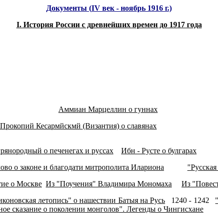
Документы (
IV
век - ноябрь 1916 г.)
I. История России с древнейших времен до 1917 года
Аммиан Марцеллин о гуннах
Прокопий Кесармйскмй (Византия) о славянах
рянородный о печенегах и руссах
Ибн - Русте о булгарах
ово о законе и благодати митрополита Илариона
"Русская
тие о Москве
Из "Поучения" Владимира Мономаха
Из "Повест
коновская летопись" о нашествии Батыя на Русь
1240 - 1242
ое сказание о поколении монголов". Легенды о Чингисхане