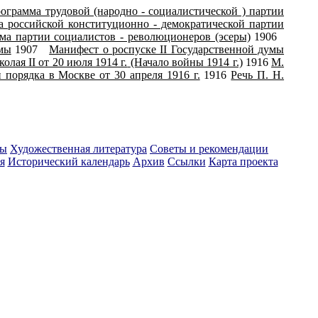
ограмма трудовой (народно - социалистической ) партии
 российской конституционно - демократической партии
ма партии социалистов - революционеров (эсеры)
1906
умы
1907
Манифест о роспуске II Государственной думы
лая II от 20 июля 1914 г.
(Начало войны 1914 г.)
1916
М.
порядка в Москве от 30 апреля 1916 г.
1916
Речь П. Н.
ты
Художественная литература
Советы и рекомендации
я
Исторический календарь
Архив
Ссылки
Карта проекта