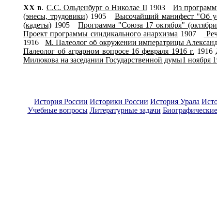
X
X
в
.
С.С. Ольденбург о Николае II
1903
Из программ
(энесы, трудовики)
1905
Высочайший манифест "Об ус
(кадеты)
1905
Программа "Союза 17 октября" (октябри
Проект программы синдикального анархизма
1907
Ре
1916
М. Палеолог об окружении императрицы Алекса
Палеолог об аграрном вопросе 16 февраля 1916 г.
1916
Милюкова на заседании Государственной думы1 ноября 1
История России
Историки России
История Урала
Ист
Учебные вопросы
Литературные задачи
Биографические