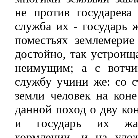
не против государева
служба их - государь 
поместьях землемери
достойно, так устроищ
неимущим; а с вотчи
службу учини же: со с
земли человек на коне
данной поход о дву кон
и государь их жал
кормлении, и на уло