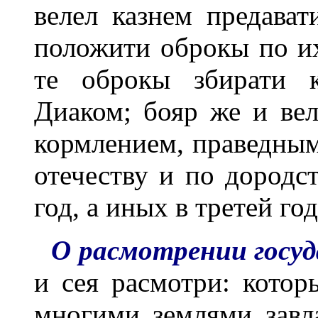
велел казнем предават
положити оброкы по и
те оброкы збирати 
Диаком; бояр же и ве
кормлением, праведным
отечеству и по дородст
год, а иных в третей г
О расмотрении госуд
и сея расмотри: кото
многими землями завл