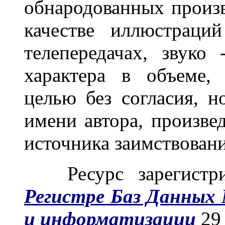
обнародованных
произ
качестве иллюстраци
телепередачах, звуко
характера
в объеме,
целью
без согласия, н
имени автора, произве
источника
заимствован
Ресурс зарегистр
Регистре Баз Данных
и информатизации
29