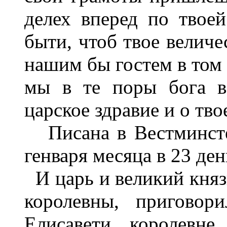
делех вперед по твое
быти, чтоб твое величе
нашим бы гостем в том
мы в те поры бога в
царское здравие и о тво
Писана в Вестминстер
генваря месяца в 23 ден
И царь и великий княз
королевны, приговор
Елисавети королевне