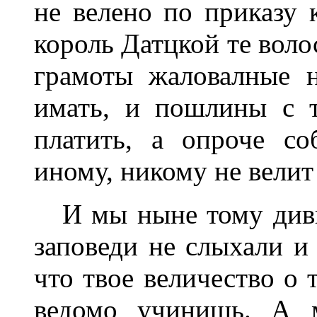
не ве
л
ено по приказу 
король Датцкой те волос
грамоты жаловалные н
имать, и пошлины с т
платить, а опроче с
иному, никому не велит
И мы ныне тому дивим
заповеди не слыхали и
что
т
вое величество о 
ведомо учинишь. А 