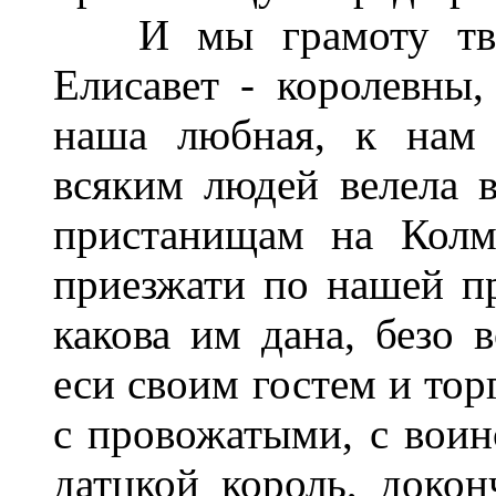
И мы грамоту твою
Елисавет
-
королевны,
наша любная, к нам 
всяким людей велела в
пристанищам на Колм
приезжати по нашей п
какова им дана, безо в
еси своим гостем и то
с провожатыми, с воин
датцкой король, докон