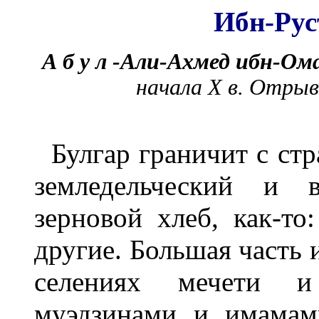
Ибн-Рус
А б у л -Али-Ахмед ибн-Ом
начала X в. Отрыв
Булгар граничит с ст
земледельческий и в
зерновой хлеб, как-то
другие. Большая часть и
селениях мечети 
муэдзинами и имамам