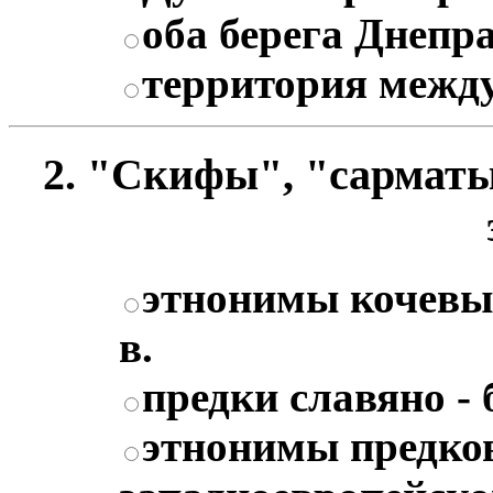
оба берега Днепр
территория межд
2. "Скифы", "сармат
этнонимы кочевых
в.
предки славяно -
этнонимы предков