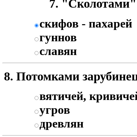
7. "Сколотами" 
скифов - пахарей
гуннов
славян
8. Потомками зарубинец
вятичей, кривиче
угров
древлян