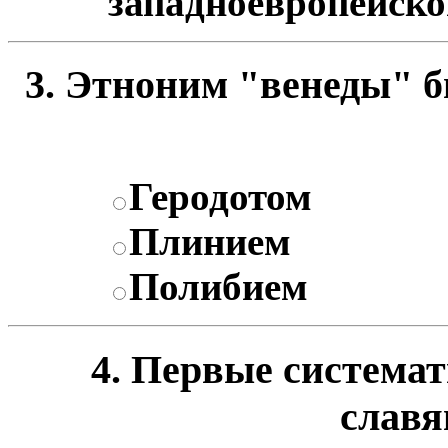
западноевропейск
3. Этноним "венеды" б
Геродотом
Плинием
Полибием
4. Первые система
славян