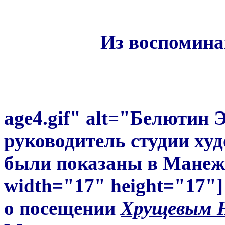
2609 1303045
Из воспомин
age4.gif" alt="Белютин 
руководитель студии ху
были показаны в Манеже 
width="17" height="1
7"]
о посещении
Хрущевым Н