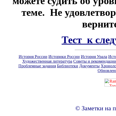
можете судить об уро
теме. Не удовлетво
вернит
Тест к сле
История России
Историки России
История Урала
Ист
Художественная литература
Советы и рекомендаци
Проблемные задания
Библиотеки
Документы
Хроноло
Обновлен
© Заметки на п