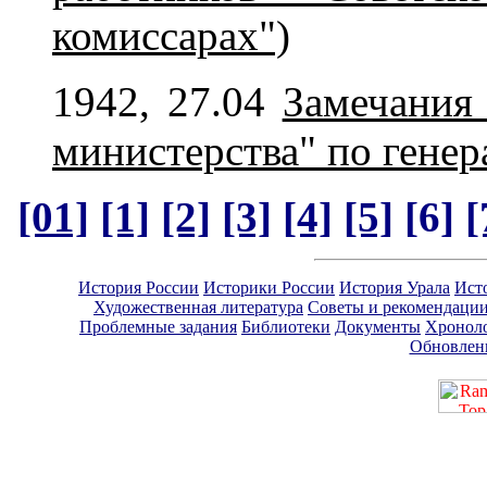
комиссарах")
1942, 27.04
Замечания
министерства" по гене
[01]
[1]
[2]
[3]
[4]
[5]
[6]
[
История России
Историки России
История Урала
Ист
Художественная литература
Советы и рекомендаци
Проблемные задания
Библиотеки
Документы
Хронол
Обновлен