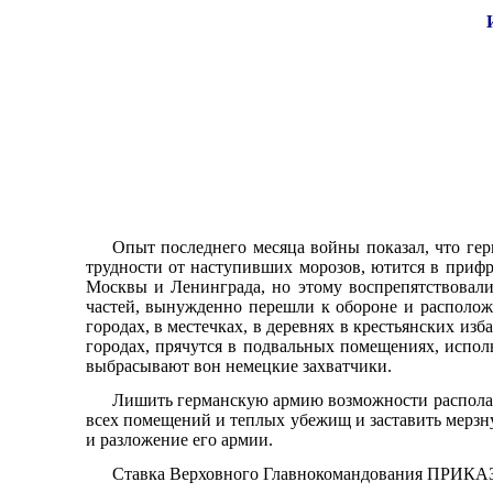
Опыт последнего месяца войны показал, что гер
трудности от наступивших морозов, ютится в приф
Москвы и Ленинграда, но этому воспрепятствовали
частей, вынужденно перешли к обороне и расположи
городах, в местечках, в деревнях в крестьянских из
городах, прячутся в подвальных помещениях, испол
выбрасывают вон немецкие захватчики.
Лишить германскую армию возможности располагат
всех помещений и теплых убежищ и заставить мерзну
и разложение его армии.
Ставка Верховного Главнокомандования ПРИК