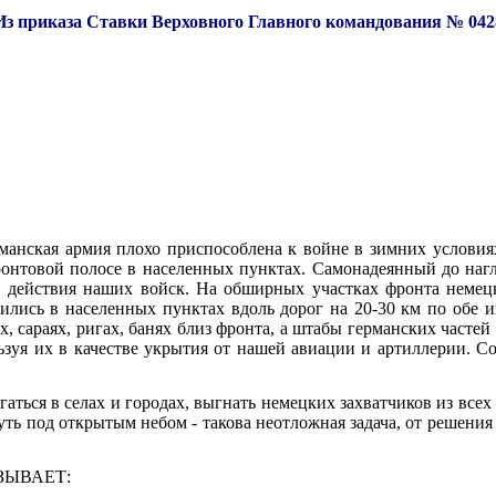
Из приказа Ставки Верховного Главного командования № 042
манская армия плохо приспособлена к войне в зимних условия
ронтовой полосе в населенных пунктах. Самонадеянный до нагл
 действия наших войск. На обширных участках фронта немец
лись в населенных пунктах вдоль дорог на 20-30 км по обе и
бах, сараях, ригах, банях близ фронта, а штабы германских част
ьзуя их в качестве укрытия от нашей авиации и артиллерии. С
ься в селах и городах, выгнать немецких захватчиков из всех 
ть под открытым небом - такова неотложная задача, от решения 
АЗЫВАЕТ: