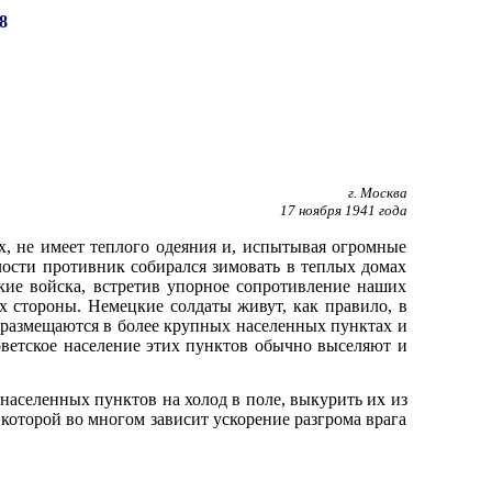
8
г. Москва
17 ноября 1941 года
х, не имеет теплого одеяния и, испытывая огромные
ости противник собирался зимовать в теплых домах
кие войска, встретив упорное сопротивление наших
х стороны. Немецкие солдаты живут, как правило, в
ей размещаются в более крупных населенных пунктах и
оветское население этих пунктов обычно выселяют и
населенных пунктов на холод в поле, выкурить их из
которой во многом зависит ускорение разгрома врага