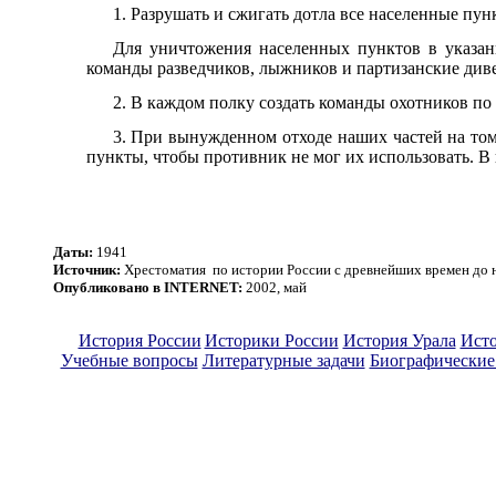
1. Разрушать и сжигать дотла все населенные пунк
Для уничтожения населенных пунктов в указан
команды разведчиков, лыжников и партизанские див
2. В каждом полку создать команды охотников по
3. При вынужденном отходе наших частей на том 
пункты, чтобы противник не мог их использовать. В
Даты:
1941
Источник:
Хрестоматия по истории России с древнейших времен до на
Опубликовано в INTERNET:
2002, май
История России
Историки России
История Урала
Исто
Учебные вопросы
Литературные задачи
Биографические