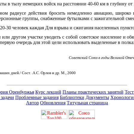
ты в тылу немецких войск на расстоянии 40-60 км в глубину от п
ном радиусе действия бросить немедленно авиацию, широко 
ерсионные группы, снабженные бутылками с зажигательной сме
 20-30 человек каждая Для взрыва и сжигания населенных пункто
или другом участке уводить с собой советское население и об
 первую очередь для этой цели использовать выделенные в полка
Советский Союз в годы Великой Отече
ших дней./ Сост. .А.С. Орлов и др. М., 2000
рия Оренбуржья
Курс лекций
Планы практических занятий
Тес
 задачи
Проблемные задания
Библиотеки
Документы
Хронологи
Автор
Обновления
Титульная страница