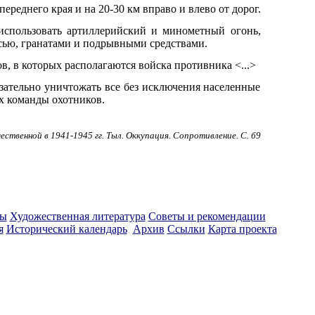
ереднего края и на 20-30 км вправо и влево от дорог.
использовать артиллерийский и минометный огонь,
сью, гранатами и подрывными средствами.
в, в которых располагаются войска противника <...>
язательно уничтожать все без исключения населенные
х команды охотников.
ственной в 1941-1945 гг. Тыл. Оккупация. Сопротивление. С. б9
ты
Художественная литература
Советы и рекомендации
я
Исторический календарь
Архив
Ссылки
Карта проекта