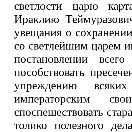
светлости царю карт
Ираклию Теймуразови
увещания о сохранении
со светлейшим царем 
постановлении всего
пособствовать пресеч
упреждению всяких
императорским св
споспешествовать стар
толико полезного де