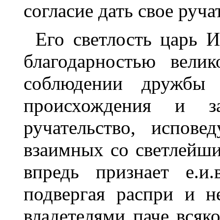
согласие дать свое руча
Его светлость царь 
благодарностью вели
соблюдении дружбы 
происхождения и з
ручательство, испов
взаимных со светлейш
впредь признает е.и
подвергая распри и н
владетелями паче всяк