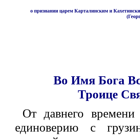
о признании царем Карталинским и Кахетински
(Геор
Во Имя Бога В
Троице Св
От давнего времени
единоверию с грузи