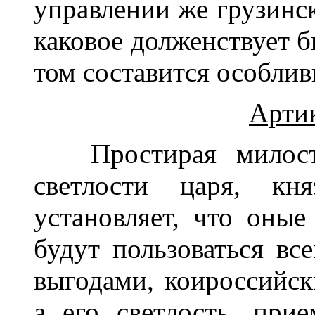
управлении же грузинс
каковое долженствует б
том составится особлив
Арти
Простирая милост
светлости царя, кня
установляет, что оны
будут пользоваться в
выгодами, коироссийс
а его светлость, при