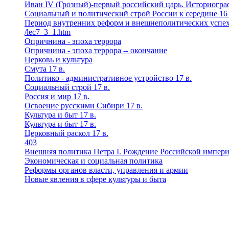
Иван IV (Грозный)-первый российский царь. Историогра
Социальный и политический строй России к середине 16 
Период внутренних реформ и внешнеполитических успехов
/lec7_3_1.htm
Опричнина - эпоха террора
Опричнина - эпоха террора -- окончание
Церковь и культура
Смута 17 в.
Политико - административное устройство 17 в.
Социальный строй 17 в.
Россия и мир 17 в.
Освоение русскими Сибири 17 в.
Культура и быт 17 в.
Культура и быт 17 в.
Церковный раскол 17 в.
403
Внешняя политика Петра I. Рождение Российской импер
Экономическая и социальная политика
Реформы органов власти, управления и армии
Новые явления в сфере культуры и быта