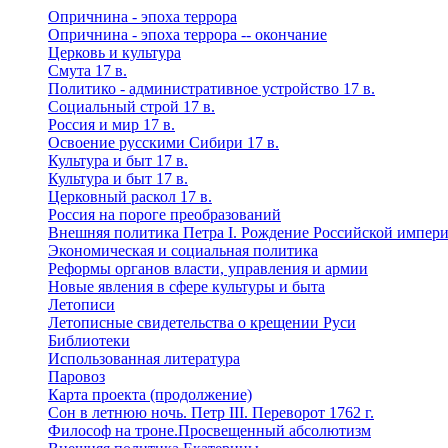
Опричнина - эпоха террора
Опричнина - эпоха террора -- окончание
Церковь и культура
Смута 17 в.
Политико - административное устройство 17 в.
Социальный строй 17 в.
Россия и мир 17 в.
Освоение русскими Сибири 17 в.
Культура и быт 17 в.
Культура и быт 17 в.
Церковный раскол 17 в.
Россия на пороге преобразований
Внешняя политика Петра I. Рождение Российской импер
Экономическая и социальная политика
Реформы органов власти, управления и армии
Новые явления в сфере культуры и быта
Летописи
Летописные свидетельства о крещении Руси
Библиотеки
Использованная литература
Паровоз
Карта проекта (продолжение)
Сон в летнюю ночь. Петр III. Переворот 1762 г.
Философ на троне.Просвещенный абсолютизм