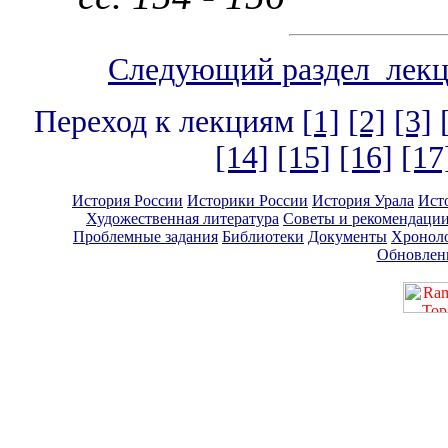
Следующий раздел лек
Переход к лекциям
[1]
[2]
[3]
[14]
[15]
[16]
[17
История России
Историки России
История Урала
Ист
Художественная литература
Советы и рекомендаци
Проблемные задания
Библиотеки
Документы
Хронол
Обновлен