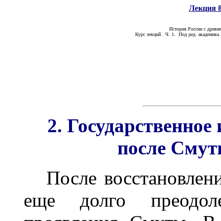
Лекция 8
История России с древн
Курс лекций . Ч. 1. Под ред. академика 
2. Государственное
после Смуты
После восстановления
еще долго преодоле