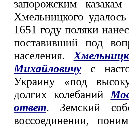
запорожским казакам
Хмельницкого удалось
1651 году поляки нане
поставивший под воп
населения.
Хмельниц
Михайловичу
с насто
Украину «под высок
долгих колебаний
Мо
ответ
. Земский соб
воссоединении, поним