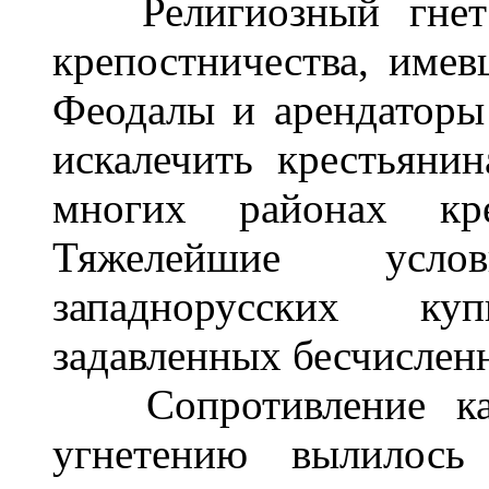
Религиозный гнет с
крепостничества, име
Феодалы и арендаторы
искалечить крестьяни
многих районах кре
Тяжелейшие усло
западнорусских ку
задавленных бесчисле
Сопротивление като
угнетению вылилос