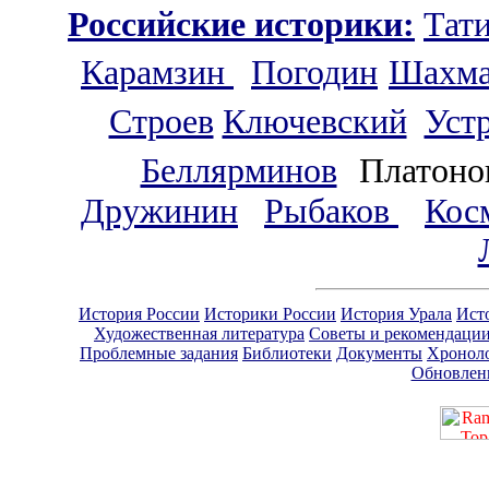
Российские историки
:
Тат
Карамзин
Погодин
Шахма
Строев
Ключевский
Уст
Беллярминов
Платоно
Дружинин
Рыбаков
Кос
История России
Историки России
История Урала
Ист
Художественная литература
Советы и рекомендаци
Проблемные задания
Библиотеки
Документы
Хронол
Обновлен