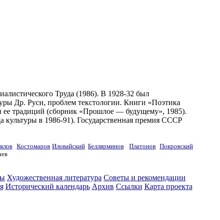
алистического Труда (1986). В 1928-32 был
туры Др. Руси, проблем текстологии. Книги «Поэтика
ии ее традиций (сборник «Прошлое — будущему», 1985).
а культуры в 1986-91). Государственная премия СССР
ялов
Костомаров
Иловайский
Беллярминов
Платонов
Покровский
чев
ты
Художественная литература
Советы и рекомендации
я
Исторический календарь
Архив
Ссылки
Карта проекта