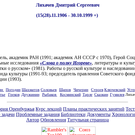
Лихачев Дмитрий Сергеевич
(15(28).11.1906 - 30.10.1999 +)
ь, академик РАН (1991; академик АН СССР с 1970), Герой Соци
льные исследования
«Слова о полку Игореве»
, литературы и куль
етки о русском» (1981). Работы о русской культуре и наследован
да культуры (1991-93; председатель правления Советского фонд
ции (1993).
ин
Погодин
Шахматов
Соловьев
Щапов
Чичерин
Строев
Ключевский
Устр
тье
Греков
Дружинин
Рыбаков
Косминский
Тарле
Сказкин
Гумилев
Лиха
ория Оренбуржья
Курс лекций
Планы практических занятий
Тес
 задачи
Проблемные задания
Библиотеки
Документы
Хронологи
Автор
Обновления
Титульная страница