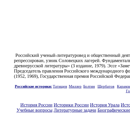
Российский ученый-литературовед и общественный деятел
репрессирован, узник Соловецких лагерей. Фундамента
древнерусской литературы» (3 издание, 1979). Эссе «Зам
Председатель правления Российского международного фон
(1952, 1969), Государственная премия Российской Федера
Российские историки
:
Татищев
Миллер
Болтин
Щербатов
Карамз
Го
История России
Историки России
История Урала
Ист
Учебные вопросы
Литературные задачи
Биографические