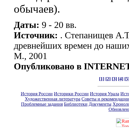
обычаев).
Даты:
9 - 20 вв.
Источник:
. Степанищев А.Т
древнейших времен до наших
М., 2001
Опубликовано в INTERNE
[1]
[2]
[3]
[4]
[5
История России
Историки России
История Урала
Ист
Художественная литература
Советы и рекомендаци
Проблемные задания
Библиотеки
Документы
Хронол
Обновлен