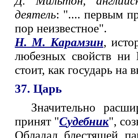
Д. Мильтон, английс
деятель
: ".... первым 
пор неизвестное".
Н. М. Карамзин
, исто
любезных свойств ни 
стоит, как государь на
37. Царь
Значительно расшир
принят "
С
у
дебник
", со
Обладал блестящей па