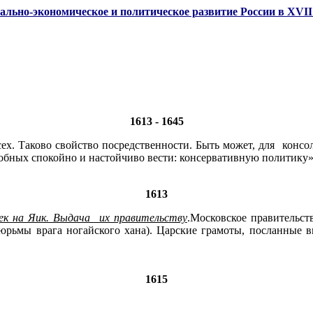
ально-экономическое и политическое развитие России в XVII 
1613 - 1645
сех. Таково свойство посредственности. Быть может, для консо
особных спокойно и настойчиво вести: консервативную политику»
1613
ек на Яик. Выдача их правительству
.Московское правительст
юрьмы врага ногайского хана). Царские грамоты, посланные в
1615