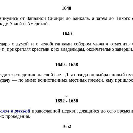
1648
винулись от Западной Сибири до Байкала, а затем до Тихого
ж ду Азией и Америкой.
1649
осударь с думой и с челобитчиками собором уложил отменить «
 г., прикрепляя крестьян к их владельцам, окончательно заверш
1649 - 1658
рядил экспедицию на свой счет. Для похода он выбрал новый п
неудачу — по мимо воинственных местных племен, ему пришлос
.
1652 - 1658
скол в русской
православной церкви, длящийся до сего времен
их проведения.
1652