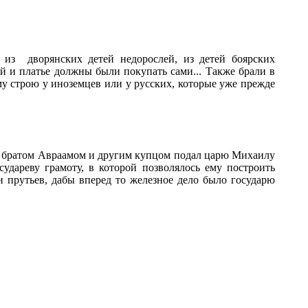
из дворянских детей недорослей, из детей боярских
й и платье должны были покупать сами... Также брали в
му строю у иноземцев или у русских, которые уже прежде
 братом Авраамом и другим купцом подал царю Михаилу
удареву грамоту, в которой позволялось ему построить
и прутьев, дабы вперед то железное дело было государю