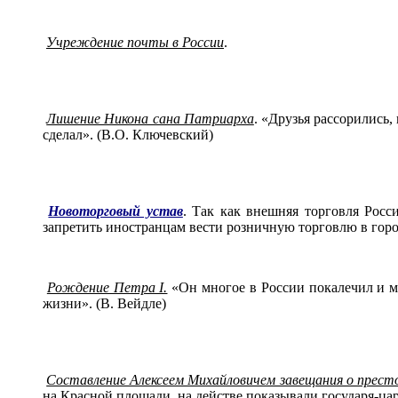
Учреждение почты в России
.
Лишение Никона сана Патриарха
. «Друзья рассорились,
сделал». (В.О. Ключевский)
Новоторговый устав
. Так как внешняя торговля Росс
запретить иностранцам вести розничную торговлю в горо
Рождение Петра I.
«Он многое в России покалечил и мн
жизни». (В. Вейдле)
Составление Алексеем Михайловичем завещания о прест
на Красной площади, на действе показывали государя-ца