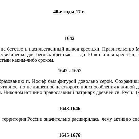
40-е годы 17 в
.
1642
 бегство и насильственный вывод крестьян. Правительство Ми
з увеличены: для беглых крестьян — до 10 лет и для крестьян,
стьян каким-либо сроком.
1642 - 1652
разованию п. Иосиф был фигурой довольно серой. Сохранивше
лятивное, но не лишенное некоторого приспособления к живой д
п. Никоном истинно православный патриарх древней св. Руси. (А
1643-1646
. территория России значительно расширилась, чему активно с
1645-1676