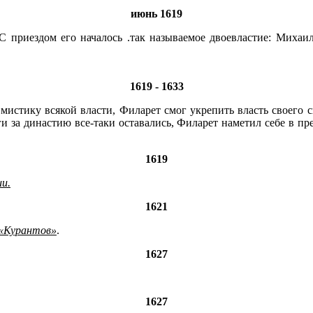
июнь 1619
«С приездом его началось .так называемое двоевластие: Михаил
1619 - 1633
мистику всякой власти, Филарет смог укрепить власть своего
ги за династию все-таки оставались, Филарет наметил себе в п
1619
ии.
1621
 «Курантов»
.
1627
1627