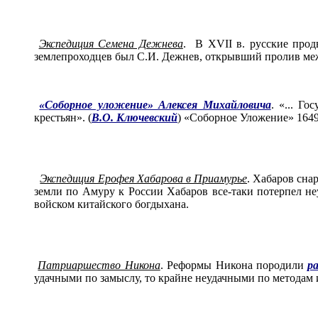
Экспедиция Семена Дежнева
. В XVII в. русские прод
землепроходцев был С.И. Дежнев, открывший пролив ме
«Соборное уложение» Алексея Михайловича
. «... Г
крестьян». (
В.О. Ключевский
) «Соборное Уложение» 1649
Экспедиция Ерофея Хабарова в Приамурье
. Хабаров сна
земли по Амуру к России Хабаров все-таки потерпел 
войском китайского богдыхана.
Патриаршество Никона
. Реформы Никона породили
ра
удачными по замыслу, то крайне неудачными по методам 