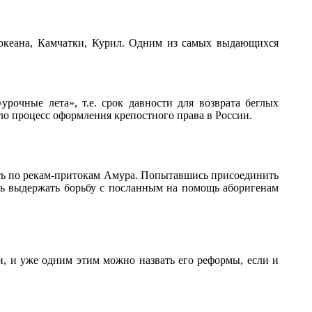
 океана, Камчатки, Курил. Одним из самых выдающихся
урочные лета», т.е. срок давности для возврата беглых
ило процесс оформления крепостного права в России.
уть по рекам-притокам Амура. Попытавшись присоединить
ь выдержать борьбу с посланным на помощь аборигенам
и, и уже одним этим можно назвать его реформы, если и