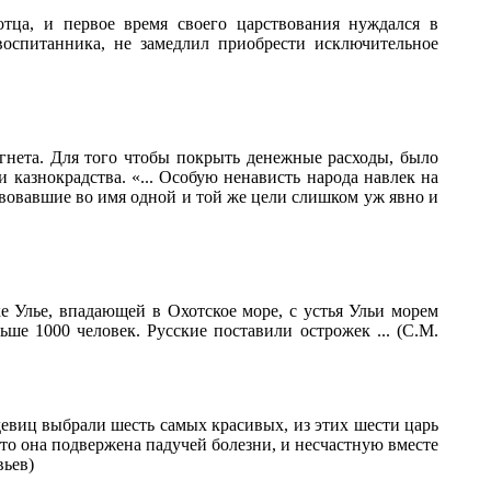
ца, и первое время своего царствования нуждался в
воспитанника, не замедлил приобрести исключительное
гнета. Для того чтобы покрыть денежные расходы, было
 казнокрадства. «... Особую ненависть народа навлек на
вовавшие во имя одной и той же цели слишком уж явно и
 Улье, впадающей в Охотское море, с устья Ульи морем
ше 1000 человек. Русские поставили острожек ... (С.М.
 девиц выбрали шесть самых красивых, из этих шести царь
 что она подвержена падучей болезни, и несчастную вместе
вьев)