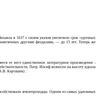
хаила в 1637 г. своим указом увеличило срок «урочных
 вывезенных другими феодалами, — до 15 лет. Теперь же
еся от него единственное литературное произведение -
ействительности. Патр. Иосиф вознесен на высоту идеала
.В. Карташев) .
пособствовали землепроходцы. Одним из самых удачливых