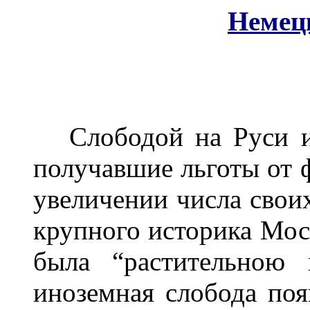
Немец
Слободой на Руси из
получавшие льготы от ф
увеличении числа сво
крупного историка Мо
была “растительною 
иноземная слобода поя