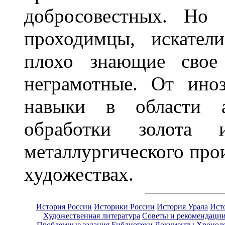
добросовестных. Но 
проходимцы, искател
плохо знающие свое
неграмотные. От ино
навыки в области а
обработки золота 
металлургического прои
художествах.
История России
Историки России
История Урала
Ист
Художественная литература
Советы и рекомендаци
Проблемные задания
Библиотеки
Документы
Хронол