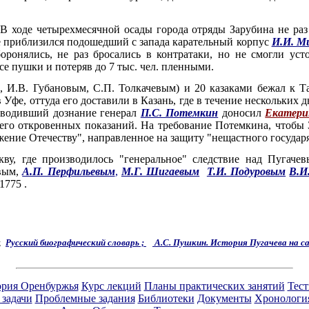
 В ходе четырехмесячной осады города отряды Зарубина не раз
е приблизился подошедший с запада карательный корпус
И.И. М
оронялись, не раз бросались в контратаки, но не смогли уст
все пушки и потеряв до 7 тыс. чел. пленными.
 И.В. Губановым, С.П. Толкачевым) и 20 казаками бежал к Та
Уфе, оттуда его доставили в Казань, где в течение нескольких
зводивший дознание генерал
П.С. Потемкин
доносил
Екатери
него откровенных показаний. На требование Потемкина, чтобы 
жение Отечеству", направленное на защиту "нещастного государя"
ву, где производилось "генеральное" следствие над Пуга
евым,
А.П. Перфильевым
,
М.Г. Шигаевым
Т.И. Подуровым
В.И
1775 .
;
Русский биографический словарь ;
А.С. Пушкин. История Пугачева на с
рия Оренбуржья
Курс лекций
Планы практических занятий
Тес
 задачи
Проблемные задания
Библиотеки
Документы
Хронологи