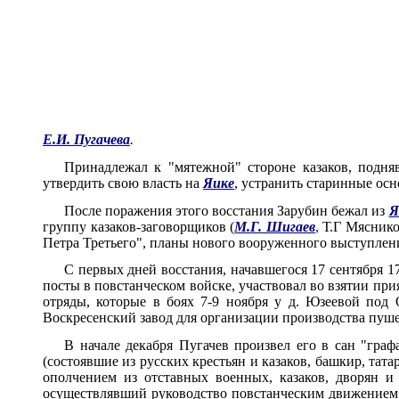
Е.И. Пугачева
.
Принадлежал к "мятежной" стороне казаков, подня
утвердить свою власть на
Яике
, устранить старинные осн
После поражения этого восстания Зарубин бежал из
Я
группу казаков-заговорщиков (
М.Г. Шигаев
,
Т.Г Мяснико
Петра Третьего", планы нового вооруженного выступлен
С первых дней восстания, начавшегося 17 сентября 1
посты в повстанческом войске, участвовал во взятии пр
отряды, которые в боях 7-9 ноября у д. Юзеевой под
Воскресенский завод для организации производства пуше
В начале декабря Пугачев произвел его в сан "гр
(состоявшие из русских крестьян и казаков, башкир, тат
ополчением из отставных военных, казаков, дворян и
осуществлявший руководство повстанческим движением н