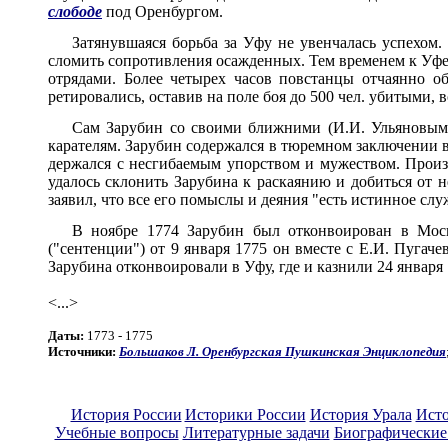
слободе
под Оренбургом.
Затянувшаяся борьба за Уфу не увенчалась успехом.
сломить сопротивления осажденных. Тем временем к Уф
отрядами. Более четырех часов повстанцы отчаянно об
ретировались, оставив на поле боя до 500 чел. убитыми, 
Сам Зарубин со своими ближними (И.И. Ульяновым,
карателям. Зарубин содержался в тюремном заключении в 
держался с несгибаемым упорством и мужеством. Прои
удалось склонить Зарубина к раскаянию и добиться от 
заявил, что все его помыслы и деяния "есть истинное слу
В ноябре 1774 Зарубин был отконвоирован в Моск
("сентенции") от 9 января 1775 он вместе с Е.И. Пугач
Зарубина отконвоировали в Уфу, где и казнили 24 января 
<...>
Даты:
1773 - 1775
Источники:
Большаков Л. Оренбургская Пушкинская Энциклопедия
История России
Историки России
История Урала
Исто
Учебные вопросы
Литературные задачи
Биографические