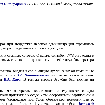
ван Никифорович
(1736 - 1775) - яицкий казак, сподвижник
орая при поддержке царской администрации стремилась
 руки распределение войсковых доходов.
хих степных хуторах. С начала сентября 1773 он входил в
чевым, самозванно принявшим на себя титул "императора
угачева, входил в его "Тайную думу", занимал командные
с атаманом
А.А. Овчинниковым
он возглавлял пугачевские
ла
В.А. Кара
. В том же месяце Зарубин был послан на
имися там отрядами восставших. Объединив эти отряды
Зарубин приступил к осаде Уфы, обороняемой гарнизоном и
селе Чесноковке под Уфой образовался военный центр,
ость главной ставки Пугачева, находившейся в
Бердской