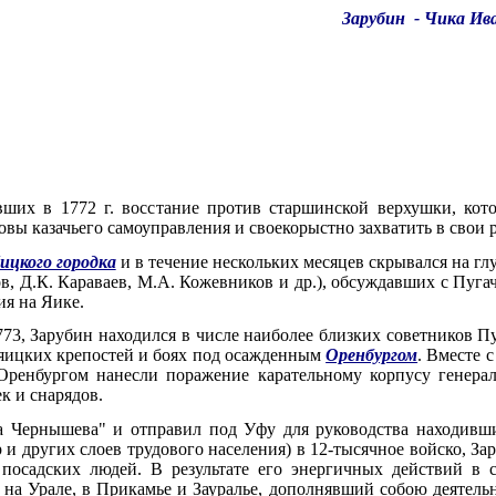
Зарубин - Чика И
вших в 1772 г. восстание против старшинской верхушки, кот
овы казачьего самоуправления и своекорыстно захватить в свои
ицкого городка
и в течение нескольких месяцев скрывался на глу
в, Д.К. Караваев, М.А. Кожевников и др.), обсуждавших с Пуга
ия на Яике.
773, Зарубин находился в числе наиболее близких советников П
ияицких крепостей и боях под осажденным
Оренбургом
. Вместе 
 Оренбургом нанесли поражение карательному корпусу генера
к и снарядов.
афа Чернышева" и отправил под Уфу для руководства находивш
ар и других слоев трудового населения) в 12-тысячное войско, 
 посадских людей. В результате его энергичных действий в 
а Урале, в Прикамье и Зауралье, дополнявший собою деятельн