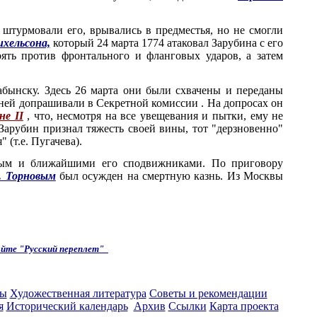
 штурмовали его, врывались в предместья, но не смогли
ихельсона,
который 24 марта 1774 атаковал Зарубина с его
оять против фронтального и фланговых ударов, а затем
бынску. Здесь 26 марта они были схвачены и переданы
 дней допрашивали в Секретной комиссии . На допросах он
не II
, что, несмотря на все увещевания и пытки, ему не
Зарубин признал тяжесть своей вины, тот "дерзновенно"
 (т.е. Пугачева).
чевым и ближайшими его сподвижниками. По приговору
. Торновым
был осужден на смертную казнь. Из Москвы
айте "Русский переплет"
ты
Художественная литература
Советы и рекомендации
я
Исторический календарь
Архив
Ссылки
Карта проекта