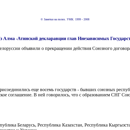
© Заметки на полях. УМК. 1999 - 2008
з Алма -Атинской декларавции глав Ннезависимых Государс
 Белоруссии объявили о прекращении действия Союзного договора
присоединились еще восемь государств - бывших союзных респу
ское соглашение. В ней говорилось, что с образованием СНГ С
спублика Беларусь, Республика Казахстан, Республика Кыргызст