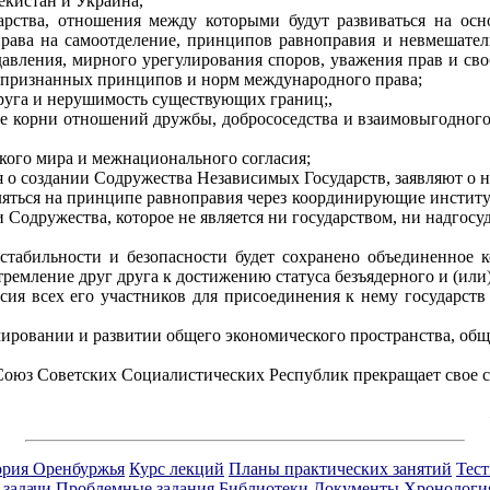
екистан и Украина,
рства, отношения между которыми будут развиваться на осн
права на самоотделение, принципов равноправия и невмешател
авления, мирного урегулирования споров, уважения прав и св
щепризнанных принципов и норм международного права;
друга и нерушимость существующих границ;,
е корни отношений дружбы, добрососедства и взаимовыгодного 
кого мира и межнационального согласия;
о создании Содружества Независимых Государств, заявляют о
ляться на принципе равноправия через координирующие инстит
Содружества, которое не является ни государством, ни надгосу
табильности и безопасности будет сохранено объединенное 
ремление друг друга к достижению статуса безъядерного и (или)
ия всех его участников для присоединения к нему государств 
ровании и развитии общего экономического пространства, общ
юз Советских Социалистических Республик прекращает свое су
ория Оренбуржья
Курс лекций
Планы практических занятий
Тес
 задачи
Проблемные задания
Библиотеки
Документы
Хронологи