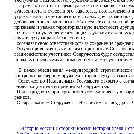
Республика Таджикистан, Туркменистан, Республика Узб
стремясь построить демократические правовые госуда
суверенитета и суверенного равенства, неотъемлемого 
угрозы силой, экономических и любых других методов д
добросовестного выполнения обязательств и других об
признавая и уважая территориальную целостность друг 
считая, что укрепление имеющих глубокие исторически
служит делу мира и безопасности;
осознавая свою ответственность за сохранение гражданс
будучи приверженными целям и принципам Соглашения 
взаимодействие участников Содружества будет осуществ
порядке, определяемом соглашениями между участниками 
В целях обеспечения международной стратегической с
контроль над ядерным оружием; стороны будут уважать ст
Содружество Независимых Государств открыто с соглас
разделяющих цели и принципы Содружества.
Подтверждается приверженность сотрудничеству в форми
рынков.
С образованием Содружества Независимых Государств Со
История России
Историки России
История Урала
Ист
Учебные вопросы
Литературные задачи
Биографические