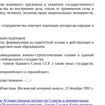
ове взаимного признания и уважения государственного
ьства во внутренние дела, отказа от применения силы и
обод человека, включая права национальных меньшинств,
сотрудничества отвечает коренным интересам народов и
 нижеследующем:
уты, формируемые на паритетной основе и действующие в
дарствен-ным образованием.
командование военно-стратегическими силами и единый
 нейтрального государства.
- членов бывшего Союза ССР, а также иных государств,
еевропейского и евразийского
ществование. <...>
Известия. Московский вечерний выпуск. 23 декабря 1991 г.
ты
Художественная литература
Советы и рекомендации
я
Исторический календарь
Архив
Ссылки
Карта проекта