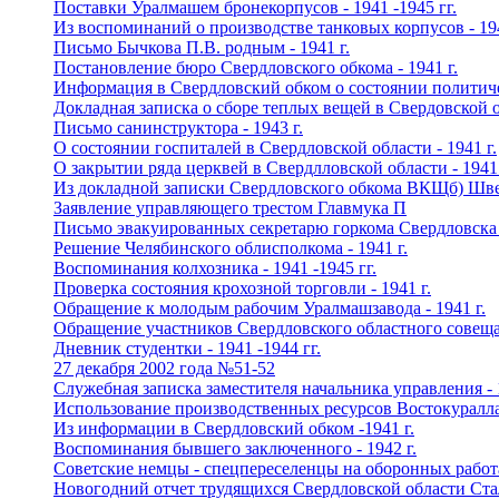
Поставки Уралмашем бронекорпусов - 1941 -1945 гг.
Из воспоминаний о производстве танковых корпусов - 194
Письмо Бычкова П.В. родным - 1941 г.
Постановление бюро Свердловского обкома - 1941 г.
Информация в Свердловский обком о состоянии политичес
Докладная записка о сборе теплых вещей в Свердовской об
Письмо санинструктора - 1943 г.
О состоянии госпиталей в Свердловской области - 1941 г.
О закрытии ряда церквей в Свердлловской области - 1941 
Из докладной записки Свердловского обкома ВКЩб) Швер
Заявление управляющего трестом Главмука П
Письмо эвакуированных секретарю горкома Свердловска -
Решение Челябинского облисполкома - 1941 г.
Воспоминания колхозника - 1941 -1945 гг.
Проверка состояния крохозной торговли - 1941 г.
Обращение к молодым рабочим Уралмашзавода - 1941 г.
Обращение участников Свердловского областного совещан
Дневник студентки - 1941 -1944 гг.
27 декабря 2002 года №51-52
Служебная записка заместителя начальника управления - 1
Использование производственных ресурсов Востокураллаг
Из информации в Свердловский обком -1941 г.
Воспоминания бывшего заключенного - 1942 г.
Советские немцы - спецпереселенцы на оборонных работах
Новогодний отчет трудящихся Свердловской области Стал