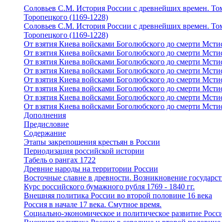
Соловьев С.М. История России с древнейших времен. Том
Торопецкого (1169-1228)
Соловьев С.М. История России с древнейших времен. Том
Торопецкого (1169-1228)
От взятия Киева войсками Боголюбского до смерти Мстис
От взятия Киева войсками Боголюбского до смерти Мстис
От взятия Киева войсками Боголюбского до смерти Мстис
От взятия Киева войсками Боголюбского до смерти Мстис
От взятия Киева войсками Боголюбского до смерти Мстис
От взятия Киева войсками Боголюбского до смерти Мстис
От взятия Киева войсками Боголюбского до смерти Мстис
От взятия Киева войсками Боголюбского до смерти Мстис
Дополнения
Предисловие
Содержание
Этапы закрепощения крестьян в России
Периодизация российской истории
Табель о рангах 1722
Древние народы на территории России
Восточные славне в древности. Возникновение государст
Курс российского бумажного рубля 1769 - 1840 гг.
Внешняя политика России во второй половине 16 века
Россия в начале 17 века. Смутное время.
Социально-экономическое и политическое развитие Росси