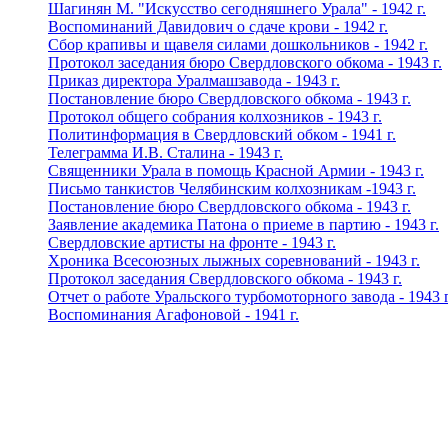
Шагинян М. "Искусство сегодняшнего Урала" - 1942 г.
Воспоминаний Давидович о сдаче крови - 1942 г.
Сбор крапивы и щавеля силами дошкольников - 1942 г.
Протокол заседания бюро Свердловского обкома - 1943 г.
Приказ директора Уралмашзавода - 1943 г.
Постановление бюро Свердловского обкома - 1943 г.
Протокол общего собрания колхозников - 1943 г.
Политинформация в Свердловский обком - 1941 г.
Телеграмма И.В. Сталина - 1943 г.
Священники Урала в помощь Красной Армии - 1943 г.
Письмо танкистов Челябинским колхозникам -1943 г.
Постановление бюро Свердловского обкома - 1943 г.
Заявление академика Патона о приеме в партию - 1943 г.
Свердловские артисты на фронте - 1943 г.
Хроника Всесоюзных лыжных соревнований - 1943 г.
Протокол заседания Свердловского обкома - 1943 г.
Отчет о работе Уральского турбомоторного завода - 1943 г
Воспоминания Агафоновой - 1941 г.