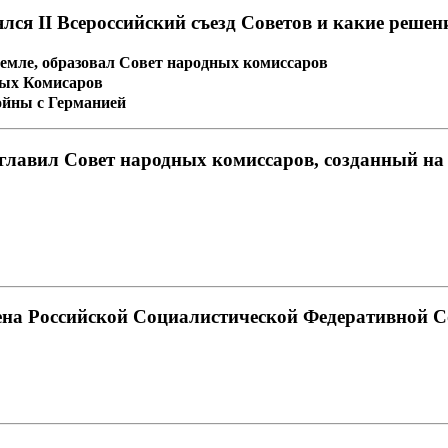
оялся II Всероссийский съезд Советов и какие решен
о Земле, образовал Совет народных комиссаров
дных Комисаров
войны с Германией
зглавил Совет народных комиссаров, созданный на I
ена Российской Социалистической Федеративной Со