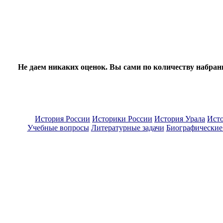
Не даем никаких оценок. Вы сами по количеству набран
История России
Историки России
История Урала
Ист
Учебные вопросы
Литературные задачи
Биографические