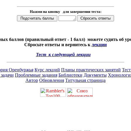
Нажми на кнопку для завершения теста:
ных баллов (правильный ответ - 1 балл) можете судить об у
Сбросьте ответы и вернитесь к
лекции
Тест к следующей лекции
ория Оренбуржья
Курс лекций
Планы практических занятий
Тес
 задачи
Проблемные задания
Библиотеки
Документы
Хронологи
Автор
Обновления
Титульная страница