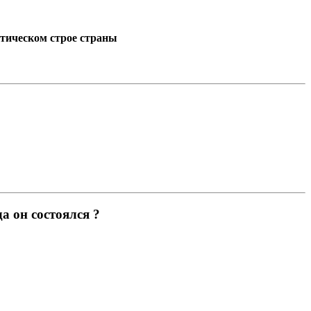
итическом строе страны
а он состоялся ?