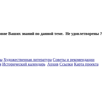
ровне Ваших знаний по данной теме. Не удовлетворены ?
ты
Художественная литература
Советы и рекомендации
я
Исторический календарь
Архив
Ссылки
Карта проекта