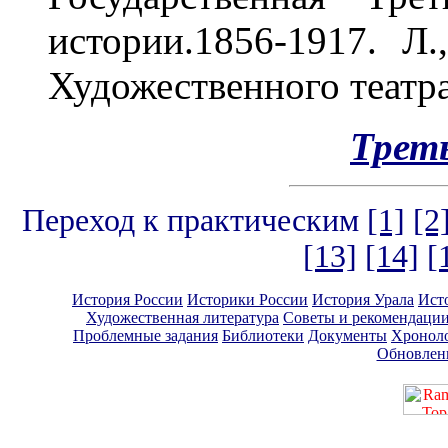
истории.1856-1917. Л.
Художественного театра
Трет
Переход к практическим
[1]
[2
[13]
[14]
[
История России
Историки России
История Урала
Ист
Художественная литература
Советы и рекомендаци
Проблемные задания
Библиотеки
Документы
Хронол
Обновлен