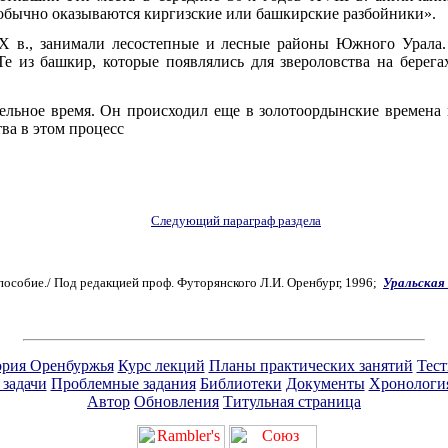
о обычно оказываются киргизские или башкирские разбойники».
X в., занимали лесостепные и лесные районы Южного Урал
е из башкир, которые появлялись для звероловства на берега
ельное время. Он происходил еще в золотоордынские времена и
ва в этом процесс
Следующий параграф раздела
особие./ Под редакцией проф. Футорянского Л.И. Оренбург, 1996;
Уральская
рия Оренбуржья
Курс лекций
Планы практических занятий
Тес
 задачи
Проблемные задания
Библиотеки
Документы
Хронологи
Автор
Обновления
Титульная страница