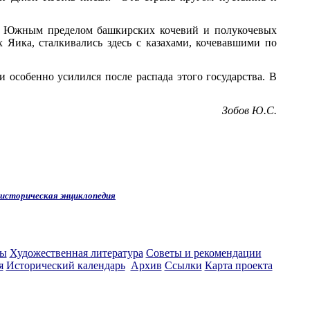
а. Южным пределом башкирских кочевий и полукочевых
х Яика, сталкивались здесь с казахами, кочевавшими по
 особенно усилился после распада этого государства. В
Зобов Ю.С.
 историческая энциклопедия
ты
Художественная литература
Советы и рекомендации
я
Исторический календарь
Архив
Ссылки
Карта проекта