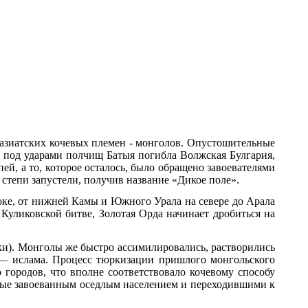
 азиатских кочевых племен - монголов. Опустошительные
, под ударами полчищ Батыя погибла Волжская Булгария,
й, а то, которое осталось, было обращено завоевателями
 степи запустели, получив название «Дикое поле».
оке, от нижней Камы и Южного Урала на севере до Арала
 Куликовской битве, Золотая Орда начинает дробиться на
ки). Монголы же быстро ассимилировались, растворились
и — ислама. Процесс тюркизации пришлого монгольского
 городов, что вполне соответствовало кочевому способу
аемые завоеванным оседлым населением и переходившими к