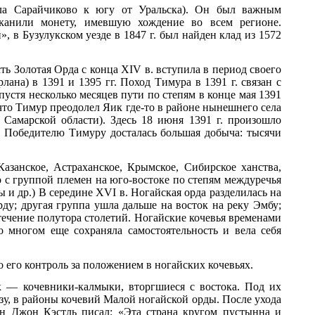
ела Сарайчиково к югу от Уральска). Он был важным
канили монету, имевшую хождение во всем регионе.
 в Бузулукском уезде в 1847 г. был найден клад из 1572
ь Золотая Орда с конца XIV в. вступила в период своего
лана) в 1391 и 1395 гг. Поход Тимура в 1391 г. связан с
устя несколько месяцев пути по степям в конце мая 1391
 что Тимур преодолел Яик где-то в районе нынешнего села
 Самарской области). Здесь 18 июня 1391 г. произошло
. Победителю Тимуру досталась большая добыча: тысячи
азанское, Астраханское, Крымское, Сибирское ханства,
 с группой племен на юго-востоке по степям междуречья
и др.) В середине XVI в. Ногайская орда разделилась на
рду; другая группа ушла дальше на восток на реку Эмбу;
течение полутора столетий. Ногайские кочевья временами
о многом еще сохраняла самостоятельность и вела себя
 его контроль за положением в ногайских кочевьях.
к — кочевники-калмыки, вторгшиеся с востока. Под их
у, в районы кочевий Малой ногайской орды. После ухода
ин Джон Кэстль писал: «Эта страна кругом пустынна и