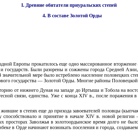
I. Древние обитатели приуральских степей
4. В составе Золотой Орды
ападной Европы прокатилось еще одно массированное вторжение
 и государств. Были разорены и сожжены города Средней Азии
 значительной мере было истреблено население половецких степе
 нового государства — Золотой Орды. Многие районы Половецкой
орию от нижнего Дуная на западе до Иртыша и Тобола на вост
есной связи, единства. Уже с конца XIV в., после поражения в
жившие в степях еще до прихода завоевателей половцы (кыпча
му способствовало и принятие в начале XIV в. новой религи
х просторах Заволжья в золотоордынское время долго не было
нибеке в Орде начинают возникать поселения и города, создав