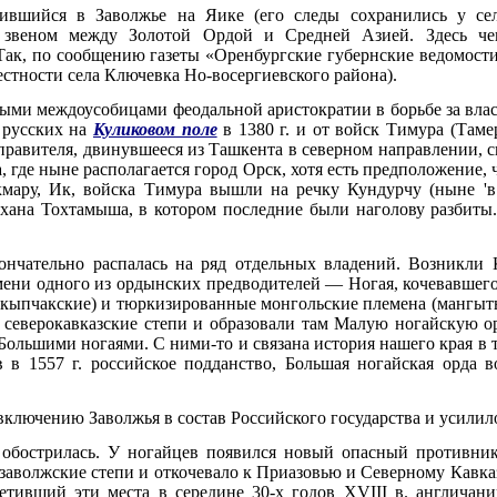
дившийся в Заволжье на Яике (его следы сохранились у с
звеном между Золотой Ордой и Средней Азией. Здесь че
ак, по сообщению газеты «Оренбургские губернские ведомости»,
стности села Ключевка Но-восергиевского района).
ыми междоусобицами феодальной аристократии в борьбе за власт
 русских на
Куликовом поле
в 1380 г. и от войск Тимура (Тамер
правителя, двинувшееся из Ташкента в северном направлении, сп
а, где ныне располагается город Орск, хотя есть предположение,
кмару, Ик, войска Тимура вышли на речку Кундурчу (ныне 'в
хана Тохтамыша, в котором последние были наголову разбиты
нчательно распалась на ряд отдельных владений. Возникли К
имени одного из ордынских предводителей — Ногая, кочевавшего
(кыпчакские) и тюркизированные монгольские племена (мангыты 
и северокавказские степи и образовали там Малую ногайскую о
 Большими ногаями. С ними-то и связана история нашего края в 
в 1557 г. российское подданство, Большая ногайская орда в
включению Заволжья в состав Российского государства и усилило
 обострилась. У ногайцев появился новый опасный противни
заволжские степи и откочевало к Приазовью и Северному Кавказ
етивший эти места в середине 30-х годов XVIII в. англичан