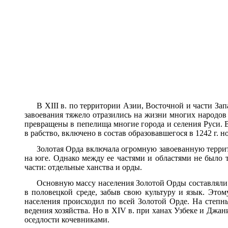
В XIII в. по территории Азии, Восточной и части З
завоевания тяжело отразились на жизни многих народов
превращены в пепелища многие города и селения Руси. В
в рабство, включено в состав образовавшегося в 1242 г.
Золотая Орда включала огромную завоеванную террит
на юге. Однако между ее частями и областями не было т
части: отдельные ханства и орды.
Основную массу населения Золотой Орды составляли 
в половецкой среде, забыв свою культуру и язык. Это
населения происходил по всей Золотой Орде. На степны
ведения хозяйства. Но в XIV в. при ханах Узбеке и Джа
оседлости кочевниками.