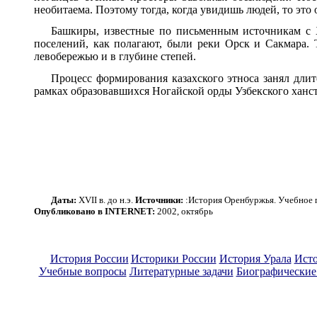
необитаема. Поэтому тогда, когда увидишь людей, то эт
Башкиры, известные по письменным источникам с 
поселений, как полагают, были реки Орск и Сакмара. Т
левобережью и в глубине степей.
Процесс формирования казахского этноса занял длит
рамках образовавшихся Ногайской орды Узбекского ханст
Даты:
XVII
в. до н.э.
Источники:
:История Оренбуржья. Учебное п
Опубликовано в INTERNET:
2002, октябрь
История России
Историки России
История Урала
Исто
Учебные вопросы
Литературные задачи
Биографические