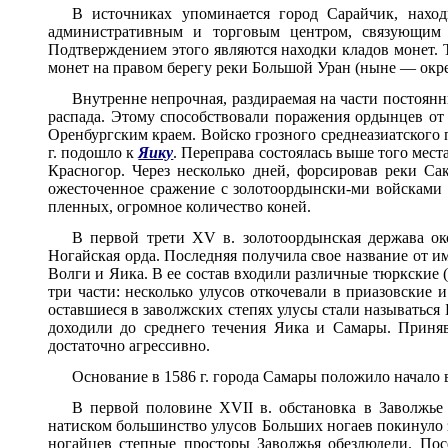
В источниках упоминается город Сарайчик, нахо
административным и торговым центром, связующим 
Подтверждением этого являются находки кладов монет. Т
монет на правом берегу реки Большой Уран (ныне — окре
Внутренне непрочная, раздираемая на части постоянн
распада. Этому способствовали поражения ордынцев от
Оренбургским краем. Войско грозного среднеазиатского 
г. подошло к
Яику
. Переправа состоялась выше того мест
Красногор. Через несколько дней, форсировав реки Са
ожесточенное сражение с золотоордынски-ми войсками 
пленных, огромное количество коней.
В первой трети XV в. золотоордынская держава око
Ногайская орда. Последняя получила свое название от 
Волги и Яика. В ее состав входили различные тюркские 
три части: несколько улусов откочевали в приазовские 
оставшиеся в заволжских степях улусы стали называться
доходили до среднего течения Яика и Самары. Приняв 
достаточно агрессивно.
Основание в 1586 г. города Самары положило начало 
В первой половине XVII в. обстановка в Заволжье
натиском большинство улусов Больших ногаев покинуло 
ногайцев степные просторы Заволжья обезлюдели. Пос