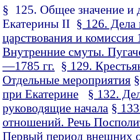
§ 125. Общее значение и 
Екатерины II
§ 126. Дела
царствования и комиссия 
Внутренние смуты. Пуга
—1785 гг.
§ 129
.
Крестья
Отдельные мероприятия
§
при Екатерине
§ 132. Де
руководящие начала
§ 13
отношений. Речь Посполи
Первый период внешних 