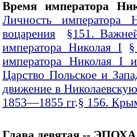
Время императора Ник
Личность императора 
воцарения
§151. Важне
императора Николая I
§
императора Николая I 
Царство Польское и Запа
движение в Николаевскую
1853—1855 гг
.
§ 156. Кры
Глава девятая
--
ЭПОХА