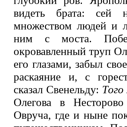
глубокий ров. Яропол
видеть брата: сей н
множеством людей и л
ним с моста. Побед
окровавленный труп Ол
его глазами, забыл сво
раскаяние и, с горес
сказал Свенельду:
Того
Олегова в Несторово
Овруча, где и ныне п