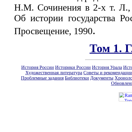
Н.М. Сочинения в 2-х т. Л.,
Об истории государства Рос
.
Просвещение, 1990
Том 1. 
История России
Историки России
История Урала
Ист
Художественная литература
Советы и рекомендаци
Проблемные задания
Библиотеки
Документы
Хроноло
Обновлен