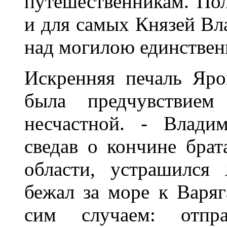
путешественникам. По
и для самых Князей Вл
над могилою единстве
Искренняя печаль Яро
была предчувствием
несчастной. - Влади
сведав о кончине брат
области, устрашился
бежал за море к Варяг
сим случаем: отпр