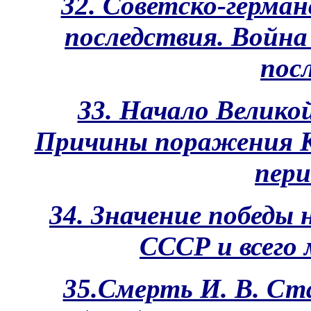
32. Советско-германс
последствия. Война
пос
З3. Начало Велико
Причины поражения К
пери
34. Значение победы
СССР и всего 
35.Смерть И. В. С