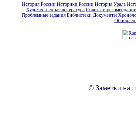
История России
Историки России
История Урала
Ист
Художественная литература
Советы и рекомендаци
Проблемные задания
Библиотеки
Документы
Хроноло
Обновлен
© Заметки на п