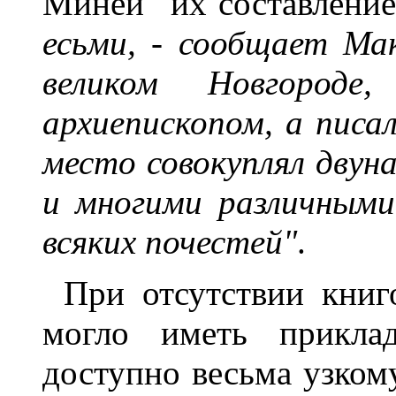
Миней" их составление
есьми, - сообщает Мак
великом Новгород
архиепископом, а писал
место совокуплял двун
и многими различными
всяких почестей"
.
При отсутствии книг
могло иметь приклад
доступно весьма узком