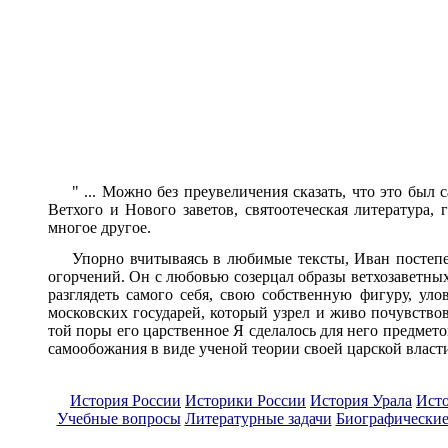
" ... Можно без преувеличения сказать, что это бы
Ветхого и Нового заветов, святоотеческая литература, 
многое другое.
Упорно вчитываясь в любимые тексты, Иван постепен
огорчений. Он с любовью созерцал образы ветхозаветных
разглядеть самого себя, свою собственную фигуру, уло
московских государей, который узрел и живо почувство
той поры его царственное Я сделалось для него предмет
самообожания в виде ученой теории своей царской власт
История России
Историки России
История Урала
Ист
Учебные вопросы
Литературные задачи
Биографические