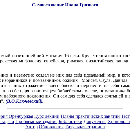
Самоосознание Ивана Грозного
л самый начитаннейший москвич 16 века. Круг чтения юного го
греческая мифология, еврейская, римская, византийская, запа
но и незаметно создал из них для себя идеальный мир, в кот
 избранников и помазанников божиих - Моисея, Саула, Давида, С
вить в них отражение своего блеска и перенести на себя сам
вал в себе царя в настоящем библейском смысле, помазанника б
ом набожного поклонения. Он сам для себя сделался святыней и 
и".
(В.О.Ключевский).
ория Оренбуржья
Курс лекций
Планы практических занятий
Тес
 задачи
Проблемные задания
Библиотеки
Документы
Хронологи
Автор
Обновления
Титульная страница