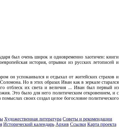
сударя был очень широк и одновременно хаотичен: книги
дноевропейская история, отрывки из русских летописей и
ором он успокаивался и отдыхал от житейских страхов и
оломона. Но в этих образах Иван как в зеркале старался
ого отблеск их света и величия ... Иван был первый из
ожия. Это было для него политическим откровением, и с
в помыслах своих создал целое богословие политического
ты
Художественная литература
Советы и рекомендации
я
Исторический календарь
Архив
Ссылки
Карта проекта