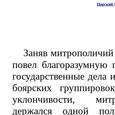
Царский 
Заняв митрополичий
повел благоразумную 
государственные дела 
боярских группирово
уклончивости, митр
держался одной пол