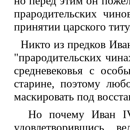
но перед этим он поже
прародительских чино
принятии царского титу
Никто из предков Иван
"прародительских чина
средневековья с особ
старине, поэтому люб
маскировать под восста
Но почему Иван I
удовлетворившись ве