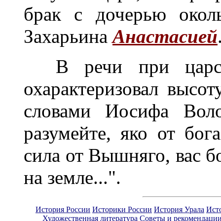
брак с дочерью окол
Захарьина
Анастасией
В речи при царско
охарактеризовал высот
словами Иосифа Воло
разумейте, яко от бог
сила от Вышняго, вас б
на земле...".
История России
Историки России
История Урала
Ист
Художественная литература
Советы и рекомендаци