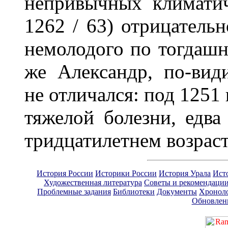
непривычных климатич
1262 / 63) отрицательн
немолодого по тогдашн
же Александр, по-вид
не отличался: под 1251
тяжелой болезни, едва
тридцатилетнем возрас
История России
Историки России
История Урала
Ист
Художественная литература
Советы и рекомендаци
Проблемные задания
Библиотеки
Документы
Хронол
Обновлен