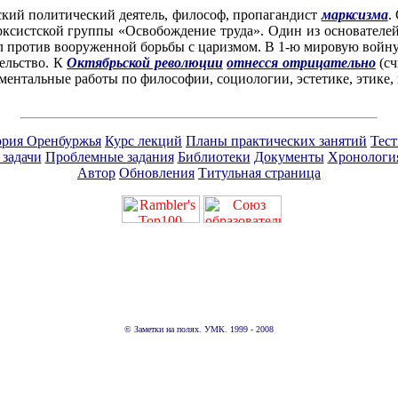
ский политический деятель, философ, пропагандист
марксизма
.
арксистской группы «Освобождение труда». Один из основателе
 против вооруженной борьбы с царизмом. В 1-ю мировую войну 
ельство. К
Октябрьской революции
отнесся отрицательно
(сч
ментальные работы по философии, социологии, эстетике, этике,
ория Оренбуржья
Курс лекций
Планы практических занятий
Тес
 задачи
Проблемные задания
Библиотеки
Документы
Хронологи
Автор
Обновления
Титульная страница
© Заметки на полях. УМК. 1999 - 2008