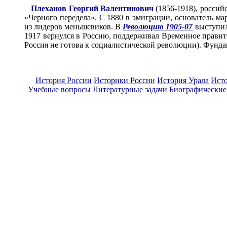
Плеханов Георгий Валентинович
(1856-1918), россий
«Черного передела». С 1880 в эмиграции, основатель м
из лидеров меньшевиков. В
Революцию 1905-07
выступил
1917 вернулся в Россию, поддерживал Временное правит
Россия не готова к социалистической революции). Фунда
История России
Историки России
История Урала
Ист
Учебные вопросы
Литературные задачи
Биографические