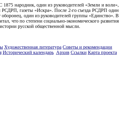
 С 1875 народник, один из руководителей «Земли и воли»,
й РСДРП, газеты «Искра». После 2-го съезда РСДРП один
оборонец, один из руководителей группы «Единство». В
итал, что по степени социально-экономического развития
 истории русской общественной мысли.
ты
Художественная литература
Советы и рекомендации
я
Исторический календарь
Архив
Ссылки
Карта проекта