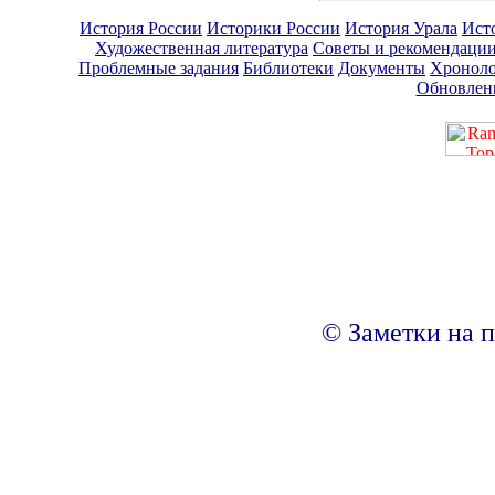
История России
Историки России
История Урала
Ист
Художественная литература
Советы и рекомендаци
Проблемные задания
Библиотеки
Документы
Хроноло
Обновлен
© Заметки на п