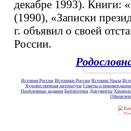
декабре 1993).
Книги: 
(1990), «Записки прези
г. объявил о своей отст
России.
Родословн
История России
Историки России
История Урала
Ист
Художественная литература
Советы и рекомендаци
Проблемные задания
Библиотеки
Документы
Хроноло
Обновлен