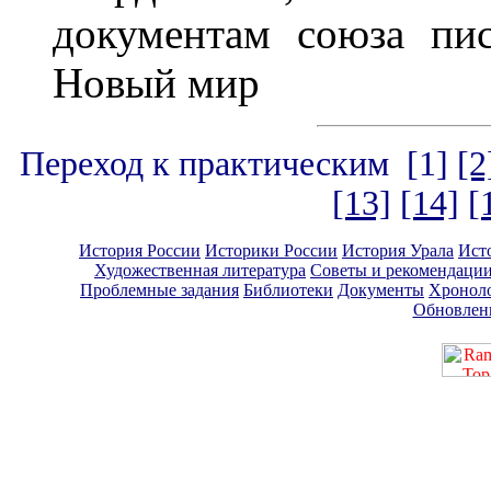
документам союза пис
Новый мир
Переход к практическим
[1]
[2
[13]
[14]
[
История России
Историки России
История Урала
Ист
Художественная литература
Советы и рекомендаци
Проблемные задания
Библиотеки
Документы
Хронол
Обновлен