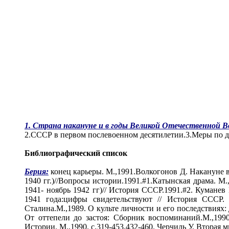
1. Страна накануне и в годы Великой Отечественной В
2.СССР в первом послевоенном десятилетии.3.Меры по д
Библиографический список
Берия:
конец карьеры. М.,1991.Волкогонов Д. Накануне в
1940 гг.)//Вопросы истории.1991.#1.Катынская драма. М
1941- ноябрь 1942 гг)// История СССР.1991.#2. Куманев
1941 года:цифры свидетельствуют // История СССР.
Сталина.М.,1989. О культе личности и его последствия
От оттепели до застоя: Cборник воспоминаний.М.,1990.
Истории. М.,1990. с.319-453,432-460. Черчиль У. Втора