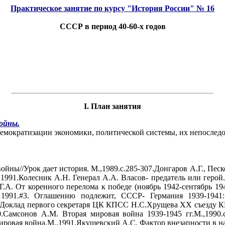
Практическое занятие по курсу "История России" № 16
СССР в период 40-60-х годов
I. План занятия
ойны.
емократизации экономики, политической системы, их непоследо
ойны//Урок дает история. М.,1989.с.285-307.Донгаров А.Г., Пес
.,1991.Колесник А.Н. Генерал А.А. Власов- предатель или геро
 Г.А. От коренного перелома к победе (ноябрь 1942-сентябрь 19
 1991.#3. Оглашению подлежит, СССР- Германия 1939-1941
х: Доклад первого секретаря ЦК КПСС Н.С.Хрущева ХХ съезду К
Cамсонов А.М. Вторая мировая война 1939-1945 гг.М.,1990.с.8
я мировая война.М.,1991.Якушевский А.С. Фактор внезапности в 