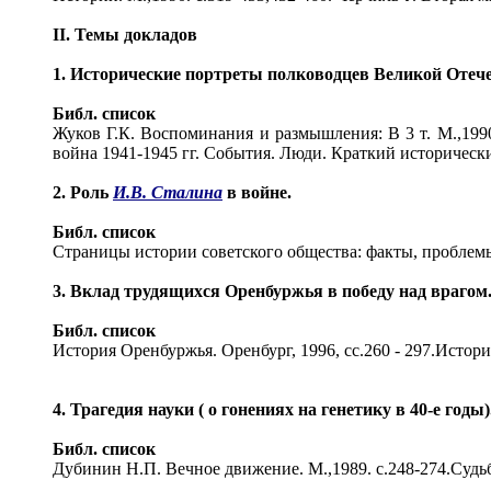
II. Темы докладов
1. Исторические портреты полководцев Великой Отеч
Библ. список
Жуков Г.К. Воспоминания и размышления: В 3 т. М.,19
война 1941-1945 гг. Cобытия. Люди. Краткий исторически
2. Роль
И.В. Сталина
в войне.
Библ. список
Страницы истории советского общества: факты, проблемы
3. Вклад трудящихся Оренбуржья в победу над врагом
Библ. список
История Оренбуржья. Оренбург, 1996, сс.260 - 297.История
4. Трагедия науки ( о гонениях на генетику в 40-е годы)
Библ. список
Дубинин Н.П. Вечное движение. М.,1989. с.248-274.Судьб