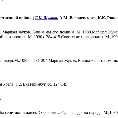
ественной войны (
Г.К. Жукова
, А.М. Василевского, К.К. Рокос
90.Маршал Жуков. Каким мы его помним. М.,1989.Маршал Жуков:
й справочник. М.,1990.с.284-415.Советские полководцы .М.,199
, люди.М.,1989. с.281-294.Маршал Жуков. Каким мы его помним.
.
 Урала. Т.2, Екатеринбуг, сс. 124-145
.
ы генетики в нашем Отечестве // Суровая драма народа. М.,1989.