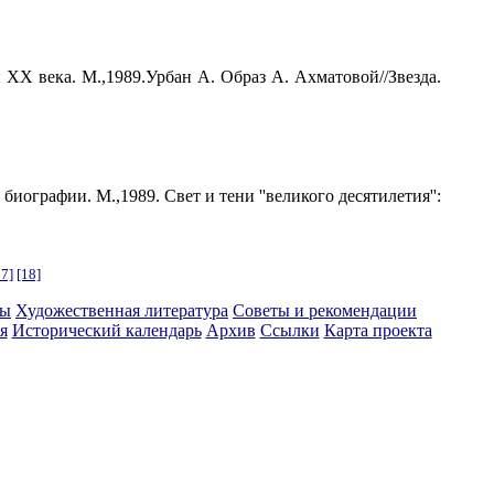
 ХХ века. М.,1989.Урбан А. Образ А. Ахматовой//Звезда.
графии. М.,1989. Свет и тени ''великого десятилетия'':
17]
[18]
ты
Художественная литература
Советы и рекомендации
я
Исторический календарь
Архив
Ссылки
Карта проекта