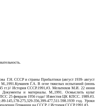
вательность.
кова Г.Н. СССР и страны Прибалтики (август 1939- август
й. М.,1991.Куманев Г.А. В огне тяжелых испытаний (июнь
45 гг.)// История СССР.1991,#3. Мельтюхов М.И. 22 июня
: Документы и материалы. М.,1991. Осмыслить культ
ПСС 25 февраля 1956 года// Известия ЦК КПСС. 1989.#3.
9-145,178-275,329-356,399-477,511-598.1939 год. Уроки
нападении Германии на СССР // История СССР.1991.#3.