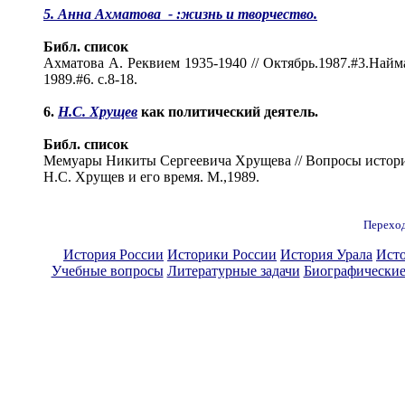
5. Анна Ахматова - :жизнь и творчество.
Библ. список
Ахматова А. Реквием 1935-1940 // Октябрь.1987.#3.Найм
1989.#6. c.8-18.
6.
Н.С. Хрущев
как политический деятель.
Библ. список
Мемуары Никиты Сергеевича Хрущева // Вопросы истории.
Н.С. Хрущев и его время. М.,1989.
Переход
История России
Историки России
История Урала
Ист
Учебные вопросы
Литературные задачи
Биографические