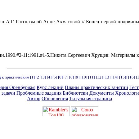
ан А.Г. Рассказы об Анне Ахматовой // Конец первой половины
1990.#2-11;1991.#1-5.Никита Сергеевич Хрущев: Материалы к био
 к практическим
[1]
[2]
[3]
[4]
[5]
[6]
[7]
[8]
[9]
[10]
[11]
[12]
[13]
[14]
[15]
]
[16]
[
ория Оренбуржья
Курс лекций
Планы практических занятий
Тес
 задачи
Проблемные задания
Библиотеки
Документы
Хронологи
Автор
Обновления
Титульная страница