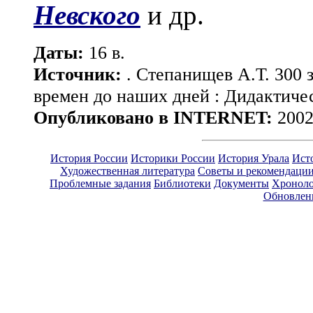
Невского
и др.
Даты:
16 в.
Источник:
. Степанищев А.Т. 300 
времен до наших дней : Дидактиче
Опубликовано в INTERNET:
2002
История России
Историки России
История Урала
Ист
Художественная литература
Советы и рекомендаци
Проблемные задания
Библиотеки
Документы
Хроноло
Обновлен