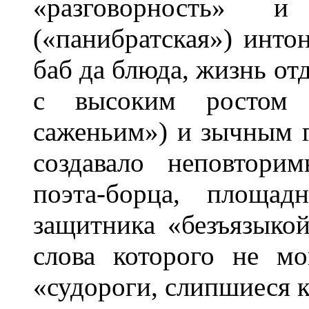
«разговорность» и
(«панибратская») инто
баб да блюда, жизнь отд
с высоким ростом 
саженьим») и зычным г
создавало неповтори
поэта-борца, площад
защитника «безъязыко
слова которого не м
«судороги, слипшиеся 