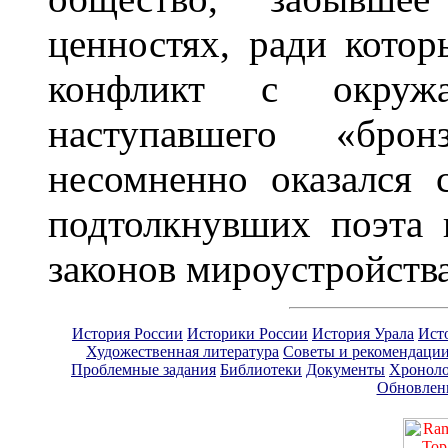
ценностях, ради котор
конфликт с окружа
наступавшего «брон
несомненно оказался 
подтолкнувших поэта 
законов мироустройств
История России
Историки России
История Урала
Ист
Художественная литература
Советы и рекомендаци
Проблемные задания
Библиотеки
Документы
Хроноло
Обновлен