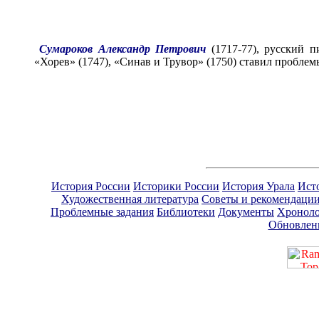
Сумароков Александр Петрович
(1717-77), русский 
«Хорев» (1747), «Синав и Трувор» (1750) ставил проблем
История России
Историки России
История Урала
Ист
Художественная литература
Советы и рекомендаци
Проблемные задания
Библиотеки
Документы
Хроноло
Обновлен