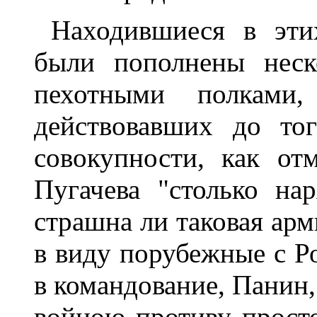
Находившиеся в эти
были пополнены неск
пехотными полками,
действовавших до то
совокупности, как от
Пугачева "столько на
страшна ли таковая арм
в виду порубежные с Ро
в командование, Панин
войною противу просто