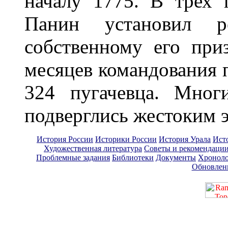
началу 1775. В трех 
Панин установил 
собственному его при
месяцев командования 
324 пугачевца. Мног
подверглись жестоким 
История России
Историки России
История Урала
Ист
Художественная литература
Советы и рекомендаци
Проблемные задания
Библиотеки
Документы
Хроноло
Обновлен