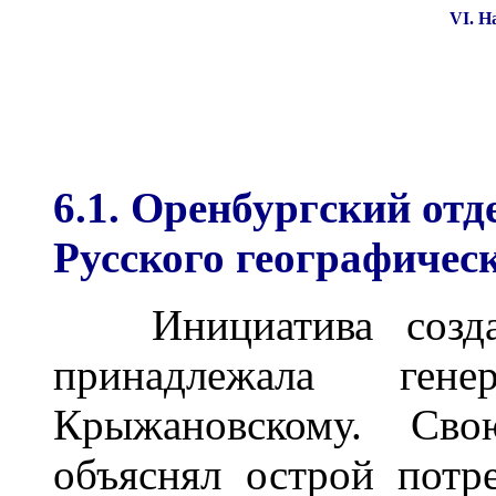
VI
. Н
6.1. Оренбургский от
Русского географиче
Инициатива создани
принадлежала гене
Крыжановскому. Сво
объяснял острой потр