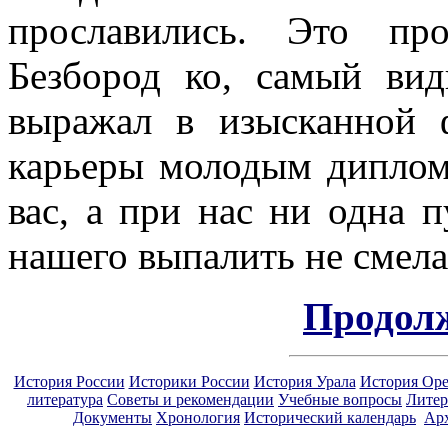
прославились. Это пр
Безбород ко, самый ви
выражал в изысканной 
карьеры молодым диплома
вас, а при нас ни одна 
нашего выпалить не смела
Продол
История России
Историки России
История Урала
История Ор
литература
Советы и рекомендации
Учебные вопросы
Литер
Документы
Хронология
Исторический календарь
Ар