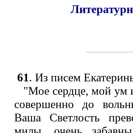
Литературные
61
. Из писем Екатерины
"Мое сердце, мой ум и
совершенно до вольн
Ваша Светлость прев
милы, очень забавн