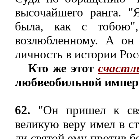
высочайшего ранга. "
была, как с тобою"
возлюбленному. А он
личность в истории Рос
Кто же этот
счастл
любвеобильной импе
62.
"Он пришел к св
великую веру имел в ст
ли святой ему против б