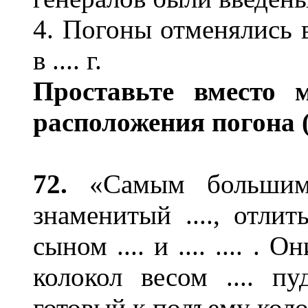
4. Погоны отменялись в 
в .... г.
Проставьте вместо 
расположения погона (
72.
«Самым большим 
знаменитый ...., отлит
сыном .... и .... .... 
колокол весом .... пу
готовый к подъему коло