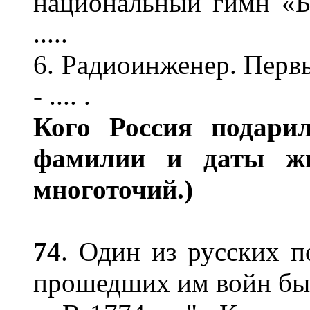
национальный гимн «Б
.....
6. Радиоинженер. Перв
- .... .
Кого Россия подари
фамилии и даты жиз
многоточий.)
74
. Один из русских п
прошедших им войн был