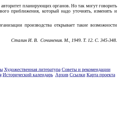
т авторитет планирующих органов. Но так могут говорить
вого приближения, который надо уточнять, изменять и
рганизации производства открывает такие возможности
Сталин И. В. Сочинения. М., 1949. Т. 12. С. 345-348.
ты
Художественная литература
Советы и рекомендации
я
Исторический календарь
Архив
Ссылки
Карта проекта