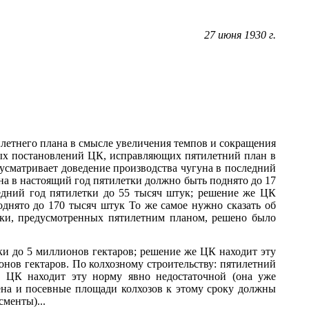
27 июня 1930 г.
тилетнего плана в смысле увеличения темпов и сокращения
ных постановлений ЦК, исправляющих пятилетний план в
усматривает доведение производства чугуна в последний
на в настоящий год пятилетки должно быть поднято до 17
едний год пятилетки до 55 тысяч штук; решение же ЦК
однято до 170 тысяч штук То же самое нужно сказать об
етки, предусмотренных пятилетним планом, решено было
ки до 5 миллионов гектаров; решение же ЦК находит эту
нов гектаров. По колхозному строительству: пятилетний
е ЦК находит эту норму явно недостаточной (она уже
ена и посевные площади колхозов к этому сроку должны
менты)...