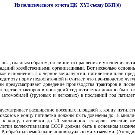
Из политического отчета ЦК XYI съезду ВКП(б)
ва] шла, главным образом, по линии исправления и уточнения пя
заданий хозяйственными организациями. Вот несколько основ
ков исполнения. По черной металлургии: пятилетний план пред
одит эту норму недостаточной и считает, что производство чугу
ан предусматривает доведение производства тракторов в посл
изводство тракторов в последний год пятилетки должно быть п
к автомобилей (грузовых и легковых) в последний год пятил
редусматривает расширение посевных площадей к концу пятилет
совхозов к концу пятилетки должны быть доведены до 18 миллио
 к концу пятилетки до 20 миллионов гектаров; решение ж
ятилетки коллективизация СССР должна быть в основном законч
СР, обрабатываемой ныне индивидуальными хозяевами. (Аплодис