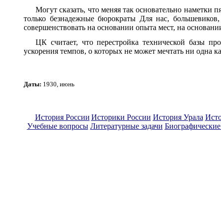
Могут сказать, что меняя так основательно наметки 
только безнадежные бюрократы Для нас, большевиков,
совершенствовать на основании опыта мест, на основании
ЦК считает, что перестройка технической базы пр
ускорения темпов, о которых не может мечтать ни одна к
Даты:
1930,
июнь
История России
Историки России
История Урала
Исто
Учебные вопросы
Литературные задачи
Биографические