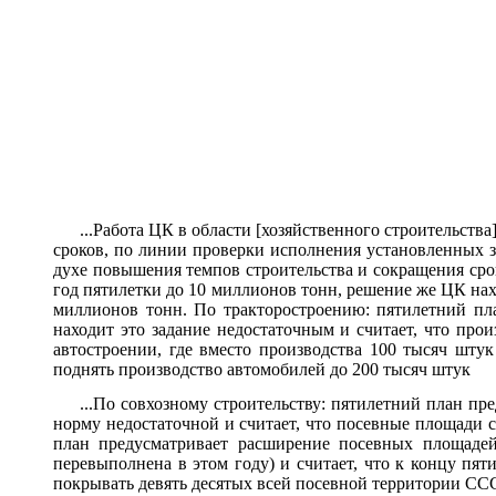
...Работа ЦК в области [хозяйственного строительст
сроков, по линии проверки исполнения установленных 
духе повышения темпов строительства и сокращения сро
год пятилетки до 10 миллионов тонн, решение же ЦК нах
миллионов тонн. По тракторостроению: пятилетний пл
находит это задание недостаточным и считает, что про
автостроении, где вместо производства 100 тысяч шту
поднять производство автомобилей до 200 тысяч штук
...По совхозному строительству: пятилетний план п
норму недостаточной и считает, что посевные площади 
план предусматривает расширение посевных площадей
перевыполнена в этом году) и считает, что к концу п
покрывать девять десятых всей посевной территории СС