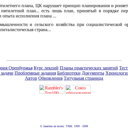
пятилетнего плана, ЦК нарушает принцип планирования и роняе
 пятилетний план... есть лишь план, принятый в порядке пер
 опыта исполнения плана ...
омышленности и сельского хозяйства при социалистической о
апиталистическая страна...
рия Оренбуржья
Курс лекций
Планы практических занятий
Тес
 задачи
Проблемные задания
Библиотеки
Документы
Хронологи
Автор
Обновления
Титульная страница
© Заметки на полях. УМК. 1999 - 2008