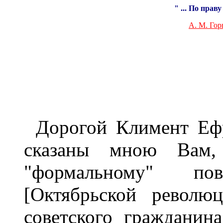
" ... По пра
А. М. Гор
Дорогой Климент Ефр
сказаны мною Вам,
"формальному" п
[Октябрьской револю
советского гражданин