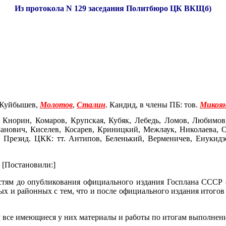
Из протокола N 129 заседания Политбюро ЦК ВКЩб)
 Куйбышев,
Молотов
,
Сталин
. Кандид, в члены ПБ: тов.
Микоя
, Кнорин, Комаров, Крупская, Кубяк, Лебедь, Ломов, Любимов
манович, Киселев, Косарев, Криницкий, Межлаук, Николаева, 
 Презид. ЦКК: тт. Антипов, Беленький, Верменичев, Енукидзе
. [Постановили:]
астям до опубликования официального издания Госплана СССР 
ых и районных с тем, что и после официального издания итогов
Р все имеющиеся у них материалы и работы по итогам выполнени