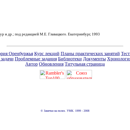
ур и др.; под редакцией М.Е. Главацкого. Екатеринбург, 1993
рия Оренбуржья
Курс лекций
Планы практических занятий
Тес
 задачи
Проблемные задания
Библиотеки
Документы
Хронологи
Автор
Обновления
Титульная страница
© Заметки на полях. УМК. 1999 - 2008