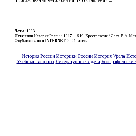
и согласования методологии их составления ...
Даты:
1933
Источник:
История России. 1917 - 1940. Хрестоматия / Сост. В.А. Маз
Опубликовано в INTERNET:
2001, июль
История России
Историки России
История Урала
Исто
Учебные вопросы
Литературные задачи
Биографические