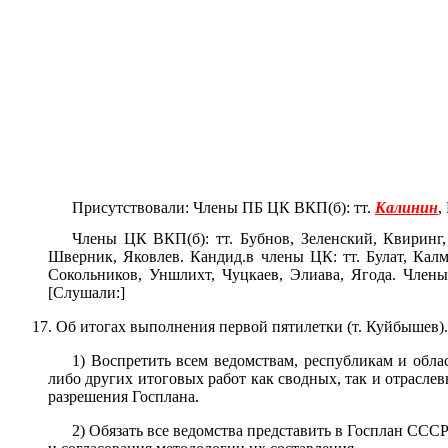
Присутствовали: Члены ПБ ЦК ВКП(б): тт.
Калинин
,
Члены ЦК ВКП(б): тт. Бубнов, Зеленский, Квиринг
Шверник, Яковлев. Кандид.в члены ЦК: тт. Булат, Кал
Сокольников, Уншлихт, Чуцкаев, Элиава, Ягода. Члены
[Слушали:]
17. Об итогах выполнения первой пятилетки (т. Куйбышев)
1) Воспретить всем ведомствам, республикам и обл
либо других итоговых работ как сводных, так и отраслев
разрешения Госплана.
2) Обязать все ведомства представить в Госплан ССС