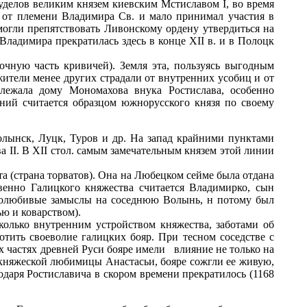
 уделов великим князем киевским Мстиславом I, во время
я от племени Владимира Св. и мало принимал участия в
могли препятствовать Ливонскому ордену утвердиться на
 Владимира прекратилась здесь в конце XII в. и в Полоцк
очную часть кривичей). Земля эта, пользуясь выгодным
ители менее других страдали от внутренних усобиц и от
лежала дому Мономахова внука Ростислава, особенно
ний считается образцом южнорусского князя по своему
Волынск, Луцк, Туров и др. На запад крайними пунктами
 II. В XII стол. самым замечательным князем этой линии
а (страна торватов). Она на Любецком сейме была отдана
венно Галицкого княжества считается Владимирко, сын
столюбивые замыслы на соседнюю Волынь, н потому был
ю и коварством).
олько внутренним устройством княжества, заботами об
тить своеволие галицких бояр. При тесном соседстве с
х частях древней Руси бояре имели влияние не только на
княжеской любимицы Анастасьи, бояре сожгли ее живую,
одаря Ростиславича в скором времени прекратилось (1168