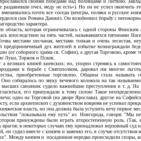
 прославился своими победами над половцами и Литвою. Завлад
 раздавивши пчел, меду не есть»). Но он не успел окончить эт
вмешивались почти все соседи (венгры, поляки и русские князья
твердился сын Романа Даниил. Он возобновил борьбу с непокорны
агородство характера.
еи область, которая ограничивалась с одной стороны Финским
сь впоследствии на пять частей, называвшихся пятинами Насел
Почва местами песчаная, местами топкая и очень лесистая, не
й предприимчивый дух жителей в избытке вознаграждали бедн
ою (от соборного храма св. Софии), а другая Торговою, кроме тог
ие Луки, Торжок и Псков.
а великих князей киевских; но, упорно стремясь к самостоя
городцами в борьбе с Святополком, даровал им многие льго
тства, приобретенные торговлею. Община стала называть с
ия. Оно собиралось по звуку вечевого колокола на так называе
 высших сановник судило важнейшие преступления и т. д. На 
гласиться, его принуждали к тому силою Такое неопределенное
 веча: одно на Торговой (на дворе Ярослава). другое на Софийс
у, если архиепископ с духовенством вовремя не успевал прекр
няжеская власть, но она должна была уступить вечу первое мест
ольствия "показывала ему путь" из Новгорода, говоря: "Мы не 
отором принуждены были играть второстепенную роль. (Так, в 
х врагов; в некоторых случаях ему принадлежал верховный суд 
й, он судил вместе с князем и заменял его, в случае отсутствия
ых". Между князем и посадником нередко происходили споры, к