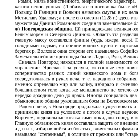
Роман, князь воинственного, энергического характера,
казнил непослушных. (Любимая его поговорка была: «Не
Польшу. В Галицни и Волыни начались смуты: в их дела 
Мстиславу Удалому; а после его смерти (1228 г.) здесь у
мужеством Даниил Романович соединял замечательное бл
ж)
Новгородская община
. Ей принадлежала великая оз
Белым морем и Северною Двиною. Область эта разделяла
главную массу составляли финны (чудь, ижера, весь). 
голодными годами, но обилие водных путей и торговы
берегах р. Волхова; одна сторона его называлась Софийск
Замечательнейшие пригороды были: Ладога, Руса, Велик
Сначала Новгород находился в полной зависимости от 
управление. Ярослав I за услуги, оказанные ему нов
соперничество разных линий княжеского дома и бога
сосредоточилась в руках веча, т. е. народного собран
именно: определяло мир или войну, избирало и сменяло
большинством голо когда же меньшинство не хотело со
нередко доходило дело до драки. Иногда собирались два
обыкновенно общим рукопашным боем на Волховском мост
Рядом с вече, в Новгороде продолжала существовать и к
принимали князя на условиях; а потом в случае неудов
Впрочем, недовольные князья сами покидали город, в к
Главную обязанность князя составляла защита от внешни
а д н и к, избиравшийся из богатых, влиятельных фамили
назывался "степенным", в отличие от прежних или "стар