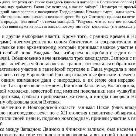
вух лет (отец его также был здесь князем и погребен в Софийском соборе) Н
ам, иду добывать Галич (от венгров), а вас не забуду". Несмотря на прось
едний завел распрю с посадником Твердиславом. Началась смута, одна часть
бе стороны помирились и целовали крест. Но тут Святослав прислал на вече с
городцы. "Без вины" - отвечал тысяцкий. "Радуюсь, что во мне нет никакой в
т без вины мужа не лишать власти, потому мы тебе кланяемся (т. е можешь у
 и другие выборные власти. Кроме того, с ранних времен в Но
дами) преимущественно своим богатством и сосредоточили 
владыке или архиепископу, который принимал важное участие 
й особый полк. Владыка был избираем по жребию и ездил на п
бычай. Обыкновенно вече назначало трех кандидатов. Записки с
 два жребия; а чей оставался на трапезе, тот считался избранны
ятельное участие в ганзейской торговле и Ганза учредила в не
на весь север Европейской России; отдаленные финские племена
 одним взиманием дани с инородцев, в их земле они нередко 
сии Так произошли «земли»: Двинская Заволочье, Вологодская,
кой молодежи, известной под именем повольннки или «ушкуйн
 притокам, грабили прибрежных жителей, а иногда покоряли 
 образовала земля Вятская.
начению в Новгородской области занимал Псков (близ впаден
ало новгородское вече; но с XII столетия псковитяне обнаружи
тигли своей цели и, подобно новгородцам, приняли участие в га
ей
ся между Западною Двиною и Финским заливом, был населен в
спространи свое господство новгородцы, а во второй полоцкие