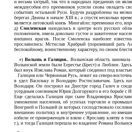
и весьма хитрый, так что в народиых преданиях он явля
междоусобия его преемников успели снова овладеть св
событиях остальной Руси. Будучи раздроблены на мелки
берегах Двины в начале XIII в.; а спустя несколько вре
является литовский князь Мингайло; преемники его, впр
д)
Смоленская
находилась в центре всех русских обла
положением, имела довольно густое и зажиточное насел
внешних врагов. После Смоленска наиболее известн
прославились: Мстислав Храбрый (поразивший рать Ан
беспокойному, воинственному характеру, по своим блест
е)
Волынь и Галиция.
. Волынская область занимала
Волынской земли были Еерестье (Брест) и Люблин. Здесь
был внук Изяслава Роман, который соединил под власть
Галиция или Червонная Русь, лежит на северо-восточных
в удел Васильку и Володарю Ростиславичам. Здесь на
Володаря. Он построил на Днестре город Галич и сое
усердным союзником Юрия Долгорукого в его борьбе с Из
Еще сделалась Галиция при сыне Владимирка Ярославе
умножении населения, об успехах торговли и промышле
Венгрией и Польшей (в которых господствовало сословие
внешнюю политику и внутреннее управление, но вмешив
избили ее приверженцев и взяли с Ярославу клятву в то
г.), и тогда Галиция перешла во владение Романа Волынск