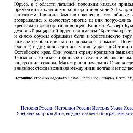
Юрьев, а в области латышей полоцким князьям принад
Бременский архиепископ во второй половине XII в. прис
епископом Ливонии. Заметив наконец властолюбивые з
возвращались к язычеству; многие из них погружались
крестовый поход противливонцев.. Епископ Альберт Букс
духовный рыцарский орден под именем "Братства креста
и силою оружия обращены были в христианскую веру. 
вначале не обратили на них должного внимания. Полу
Оденпе) и др ; впоследствии купили у датчан Эстонию
Остзейского края. Они усеяли страну крепкими замками
Туземное литовское и финское население обращено бы
внутренние раздоры. Магистр, или начальник Ордена сдел
влиянию; отсюда возникла между ними долгая и и подча
Источник
:
Учебники дореволюционной России по истории. Сост. Т.В.
История России
Историки России
История Урала
Ист
Учебные вопросы
Литературные задачи
Биографические