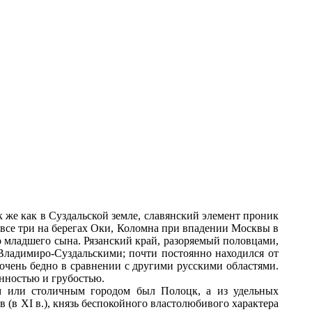
 же как в Суздальской земле, славянский элемент проник
- все три на берегах Оки, Коломна при впадении Москвы в
о младшего сына. Рязанский край, разоряемый половцами,
Владимиро-Суздальскими; почти постоянно находился от
 очень бедно в сравнении с другими русскими областями.
нностью и грубостью.
м или столичным городом был Полоцк, а из удельных
 (в XI в.), князь беспокойного властолюбивого характера