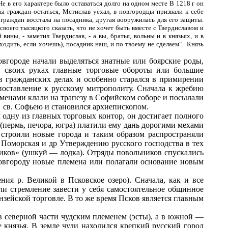
е в его характере было оставаться долго на одном месте В 1218 г он
бы граждан остаться, Мстислав уехал, в новгородцы призвали к себе
 граждан восстала на посадника, другая вооружилась для его защиты.
воего тысяцкого сказать, что не хочет быть вместе с Твердиславом и
ины, - заметил Твердислав, - а вы, братья, вольны и в князьях, и в
ходить, если хочешь), посадник наш, и по твоему не сделаем".. Князь
вгороде начали выделяться знатные или боярские роды,
в своих руках главные торговые обороты или большие
в гражданских делах и особенно старался в примирении
оставление к русскому митрополиту. Сначала к жребию
 именами клали на трапезу в Софийском соборе и посылали
м св. Софьею и становился архиепископом.
м одну из главных торговых контор, он достигает полного
 (пермь, печора, югра) платили ему дань дорогими мехами
строили новые города и таким образом распространяли
 Поморская и др Утверждению русского господства в тех
иков» (ушкуй — лодка). Отряды повольников спускались
Новгороду новые племена или полагали основание новым
ия р. Великой в Псковское озеро). Сначала, как и все
ли стремление завести у себя самостоятельное общинное
нзейской торговле. В то же время Псков является главным
 северной части чудским племенем (эсты), а в южной —
 князья. В земле чуди находился крепкий русский город