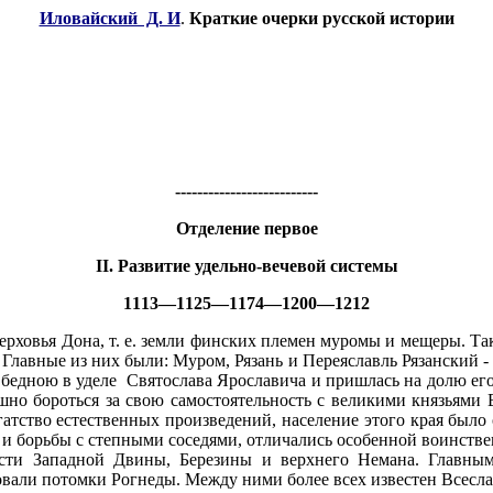
Иловайский Д. И
.
Краткие очерки русской истории
--------------------------
Отделение первое
II. Развитие удельно-вечевой системы
1113—1125—1174—1200—1212
ерховья Дона, т. е. земли финских племен муромы и мещеры. Так
. Главные из них были: Муром, Рязань и Переяславль Рязанский 
 бедною в уделе Святослава Ярославича и пришлась на долю ег
но бороться за свою самостоятельность с великими князьями 
атство естественных произведений, население этого края было
 и борьбы с степными соседями, отличались особенной воинстве
сти Западной Двины, Березины и верхнего Немана. Главны
вали потомки Рогнеды. Между ними более всех известен Всеслав