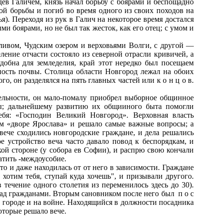
ев Галичем, князь начал борьбу с боярами и беспощадно
ой борьбы и погиб во время одного из своих походов на
). Переходя из рук в Галич на некоторое время достался
ми боярами, но не был так жесток, как его отец; с умом и
 ливом, Чудским озером и верховьями Волги, с другой —
ение отчасти состояло из северной отрасли кривичей, а
удобна для земледелия, край этот нередко был посещаем
ость почвы. Столица области Новгород лежал на обоих
о, он разделялся на пять главных частей или к о н ц о в.
тельности, он мало-помалу приобрел выборное общинное
ты; дальнейшему развитию их общииного быта помогли
ебя: «Господин Великий Новгород». Верховная власть
мом «дворе Ярослава» и решало самые важные вопросы; а
вече сходились новгородские граждане, и дела решались
 устройство веча часто давало повод к беспорядкам, и
кой стороне (у собора ев Софии), и распрю свою кончали
атить -междоусобие.
о и даже находилась от от него в зависимости. Граждане
хотим тебя, ступай куда хочешь", и призывали другого.
течение одного столетия из переменилось здесь до 30).
над гражданами. Вторым сановником после него был п о с
 в городе и на войне. Находящийся в должности посадника
оторые решало вече.