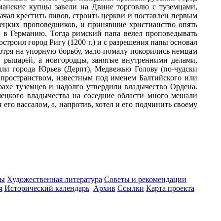
манские купцы завели на Двине торговлю с туземцами,
ачал крестить ливов, строить церкви и поставлен первым
ецких проповедников, и принявшие христианство опять
о в Германию. Тогда римский папа велел проповедывать
троил город Ригу (1200 г.) и с разрешения папы основал
отря на упорную борьбу, мало-помалу покорились немцам
 рыцарей, а новгородцы, занятые внутренними делами,
ли города Юрьев (Дерпт), Медвежью Голову (по-чудски
 пространством, известным под именем Балтийского или
рахе туземцев и надолго утвердили владычество Ордена.
ецкого владычества на соседние области много мешали
его вассалом, а, напротив, хотел и его подчинить своему
ты
Художественная литература
Советы и рекомендации
я
Исторический календарь
Архив
Ссылки
Карта проекта