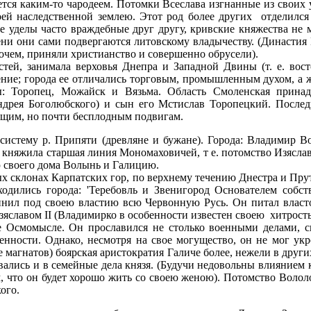
ется каким-то чародеем. Потомки Всеслава изгнанные из своих
оей наследственной землею. Этот род более других отделилс
е уделы часто враждебные друг другу, кривские княжества не 
мени они сами подвергаются литовскому владычеству. (Династия
очем, приняли христианство и совершенно обрусели).
стей, занимала верховья Днепра и Западной Двины (т. е. вост
ение; города ее отличались торговым, промышленным духом, а ж
ы: Торопец, Можайск и Вязьма. Область Смоленская принад
дрея Боголюбского) и сын его Мстислав Торопецкий. Послед
ящим, но почти бесплодным подвигам.
 систему р. Припяти (древляне и бужане). Города: Владимир 
 княжила старшая линия Мономаховичей, т е. потомство Изяслава
ю своего дома Волынь и Галицию.
 склонах Карпатских гор, по верхнему течению Днестра и Прут
ходились города: 'Теребовль и Звенигород Основателем собст
динил под своею властию всю Червонную Русь. Он питал вла
яславом II (Владимирко в особенности известен своею хитрость
 Осмомысле. Он прославился не столько военными делами, ск
нности. Однако, несмотря на свое могущество, он не мог укро
 магнатов) боярская аристократия Галиче более, нежели в други
ались и в семейные дела князя. (Будучи недовольны влиянием 
м, что он будет хорошо жить со своею женою). Потомство Волол
ого.