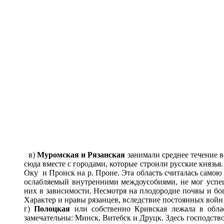
в)
Муромская и Рязанская
занимали среднее течение в
сюда вместе с городами, которые строили русские князья
Оку и Пронск на р. Проне. Эта область считалась самою
ослабляемый внутренними междоусобиями, не мог успеш
них в зависимости. Несмотря на плодородие почвы и бог
Характер и нравы рязанцев, вследствие постоянных войн
г)
Полоцкая
или собственно Кривская лежала в обла
замечательны: Минск, Витебск и Друцк. Здесь господство