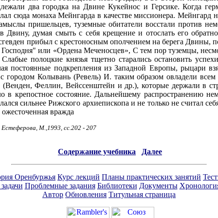
лежали два городка на Двине Кукейнос и Герсике. Когда гер
лал сюда монаха Мейнгарда в качестве миссионера. Мейнгард н
амыслы пришельцев, туземные обитатели восстали против нем
 в Двину, думая смыть с себя крещение и отослать его обратн
гевден прибыл с крестоносным ополчением на берега Двины, пос
 Господня" или «Ордена Меченосцев», С тем пор туземцы, несм
Слабые полоцкие князья тщетно старались остановить успехи
чая постоянные подкрепления из Западной Европы, рыцари взя
 с городом Колывань (Ревель) И. таким образом овладели всем
 (Венден, Феллин, Вейссенштейн и др.), которые держали в ст
ло в крепостное состояние. Дальнейшему распространению нем
ался сильнее Рижского архиепископа и не только не считал себя 
с ожесточенная вражда
 Естеферова, М.,1993,
сс.202 - 207
Содержание учебника
Далее
ория Оренбуржья
Курс лекций
Планы практических занятий
Тес
 задачи
Проблемные задания
Библиотеки
Документы
Хронологи
Автор
Обновления
Титульная страница