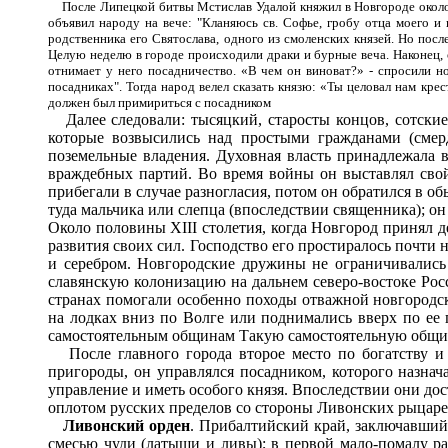
После Липецкой битвы Мстислав Удалой княжил в Новгороде около д
объявил народу на вече
:
"Кланяюсь св. Софье, гробу отца моего и в
родственника его Святослава, одного из смоленских князей. Но посл
Целую неделю в городе происходили драки и бурные веча. Наконец, о
отнимает у него посадничество. «В чем он виноват?» - спросили нов
посадниках". Тогда народ велел сказать князю: «Ты целовал нам крес
должен был примириться с посадником
Далее следовали: тысяцкий, старосты концов, сотские
которые возвысились над простыми гражданами (смер
поземельные владения. Духовная власть принадлежала 
враждебных партий. Во время войны он выставлял сво
прибегали в случае разногласия, потом он обратился в о
туда мальчика или слепца (впоследствии священника); он
Около половины XIII столетия, когда Новгород принял де
развития своих сил. Господство его простиралось почти 
и серебром. Новгородские дружины не ограничивались
славянскую колонизацию на дальнем северо-востоке Рос
странах помогали особенно походы отважной новгородс
на лодках вниз по Волге или поднимались вверх по ее
самостоятельным общинам Такую самостоятельную общину
После главного города второе место по богатству и з
пригороды, он управлялся посадником, которого назнач
управление и иметь особого князя. Впоследствии они дос
оплотом русских пределов со стороны Ливонских рыцар
Ливонский орден
. Прибалтийский край, заключавший
смесью чуди (латыши и ливы); в первой мало-помалу ра