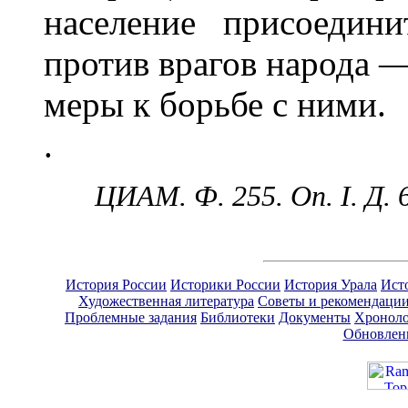
население присоедин
против врагов народа —
меры к борьбе с ними.
.
ЦИАМ. Ф. 255. Оп. I. Д. 
История России
Историки России
История Урала
Ист
Художественная литература
Советы и рекомендаци
Проблемные задания
Библиотеки
Документы
Хроноло
Обновлен