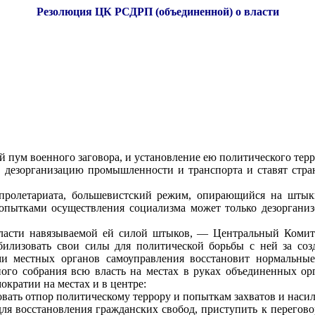
Резолюция ЦК РСДРП (объединенной) о власти
й пум военного заговора, и установление ею политического терр
у, дезорганизацию промышленности и транспорта и ставят стр
пролетариата, большевистский режим, опирающийся на штык
пытками осуществления социализма может только дезорганизо
власти навязываемой ей силой штыков, — Центральный Комите
билизовать свои силы для политической борьбы с ней за созд
и местных органов самоуправления восстановит нормальны
ного собрания всю власть на местах в руках объединенных ор
ократии на местах и в центре:
вать отпор политическому террору и попыткам захватов и наси
ля восстановления гражданских свобод, приступить к перегово