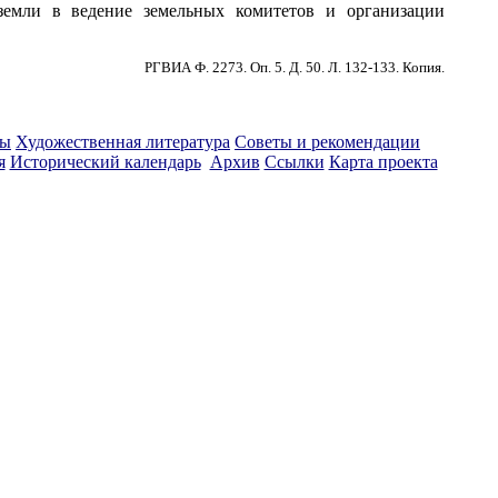
земли в ведение земельных комитетов и организации
РГВИА Ф. 2273. Оп. 5. Д. 50. Л. 132-133. Копия.
ты
Художественная литература
Советы и рекомендации
я
Исторический календарь
Архив
Ссылки
Карта проекта