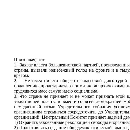
Признавая, что:
1. Захват власти большевистской партией, произведенны
страны, вызвали неизбежный голод на фронте и в тыл
врагом.
2. Не имея ничего общего с классовой диктатурой 
подавлению пролетариата, своими же анархическими по
трудящихся масс самую идею социализма.
3. Что страна не признает и не может признать этой 
захватившей власть, и вместе со всей демократией мо
немедленный созыв Учредительного собрания усилиям
организациям стремиться сосредоточить до Учредитель
организаций, Центральный Комитет признает задачей дем
1) Охранять завоеванные революцией свободы и организо
2) Подготовлять создание общедемократической власти д