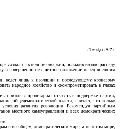
13 ноября 1917 г.
ора создали господство анархии, положив начало распаду
ану в совершенно незащитное положение перед внешним
и, ведет лишь к изоляции и последующему кровавому
вать народное хозяйство и скомпрометировать в глазах
т, призывая пролетариат отказать в поддержке партии,
ание общедемократической власти, считает, что только
е условия развития революции. Рекомендуя партийным
ганов местного самоуправления и всех демократических
лий.
рам о всеобщем, демократическом мире, а не о том мире,