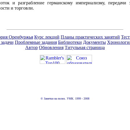
оток и разграбление германскому империализму, передачи 
ости и торговли.
ория Оренбуржья
Курс лекций
Планы практических занятий
Тес
 задачи
Проблемные задания
Библиотеки
Документы
Хронологи
Автор
Обновления
Титульная страница
© Заметки на полях. УМК. 1999 - 2008