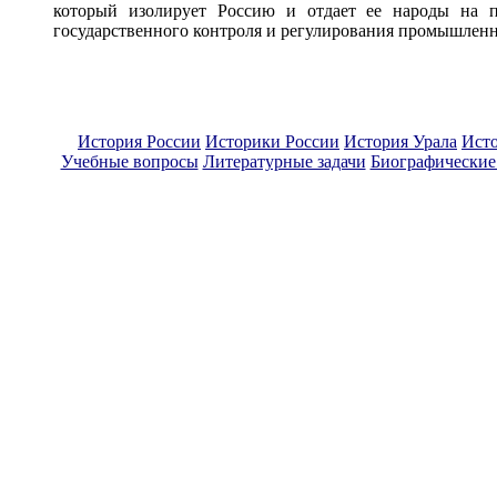
который изолирует Россию и отдает ее народы на п
государственного контроля и регулирования промышленн
История России
Историки России
История Урала
Ист
Учебные вопросы
Литературные задачи
Биографические