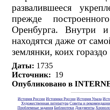
развалившееся укрепл
прежде построенно
Оренбурга. Внутри и
находятся даже от сам
землянки, коих гораздо
Даты:
1735
Источник:
19
Опубликовано в INTERN
История России
Историки России
История Урала
Ист
Художественная литература
Советы и рекомендаци
Проблемные задания
Библиотеки
Документы
Хроноло