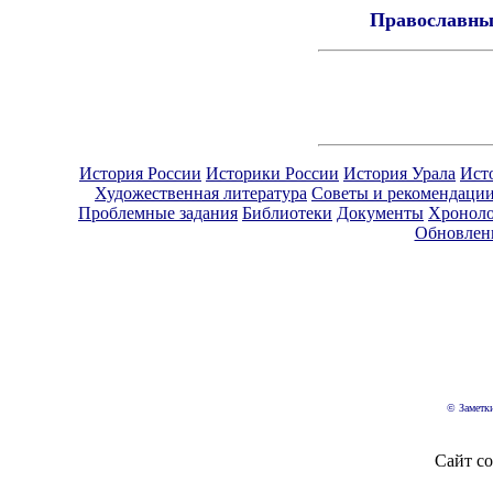
Православны
История России
Историки России
История Урала
Ист
Художественная литература
Советы и рекомендаци
Проблемные задания
Библиотеки
Документы
Хроноло
Обновлен
© Заметки
Сайт со